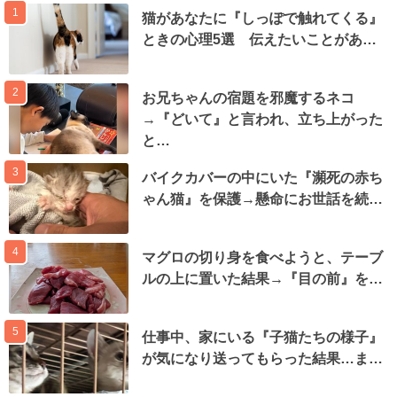
1
猫があなたに『しっぽで触れてくる』
ときの心理5選 伝えたいことがあ…
2
お兄ちゃんの宿題を邪魔するネコ
→『どいて』と言われ、立ち上がった
と…
3
バイクカバーの中にいた『瀕死の赤ち
ゃん猫』を保護→懸命にお世話を続…
4
マグロの切り身を食べようと、テーブ
ルの上に置いた結果→『目の前』を…
5
仕事中、家にいる『子猫たちの様子』
が気になり送ってもらった結果…ま…