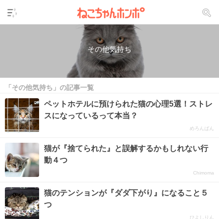
その他気持ち
「その他気持ち」の記事一覧
ペットホテルに預けられた猫の心理5選！ストレ
スになっているって本当？
めろんぱん
猫が『捨てられた』と誤解するかもしれない行
動４つ
Chimoma
猫のテンションが『ダダ下がり』になること５
つ
ひよしりん