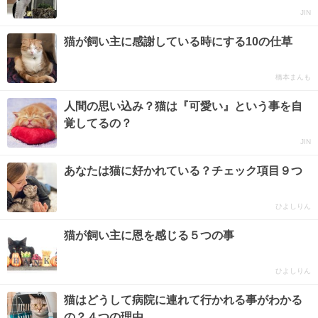
JIN
猫が飼い主に感謝している時にする10の仕草
橋本まんも
人間の思い込み？猫は『可愛い』という事を自
覚してるの？
JIN
あなたは猫に好かれている？チェック項目９つ
ひよしりん
猫が飼い主に恩を感じる５つの事
ひよしりん
猫はどうして病院に連れて行かれる事がわかる
の？４つの理由