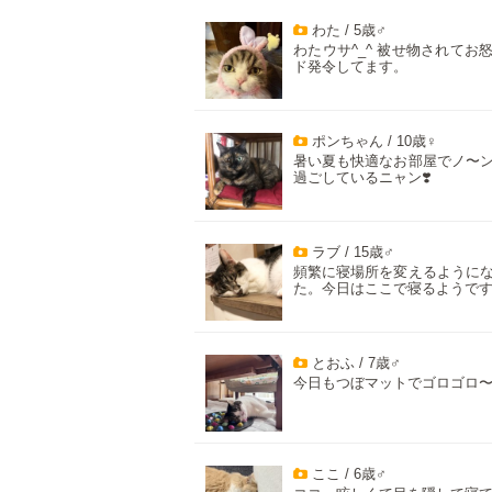
わた / 5歳♂
わたウサ^_^ 被せ物されてお
ド発令してます。
ポンちゃん / 10歳♀
暑い夏も快適なお部屋でノ〜
過ごしているニャン❣️
ラブ / 15歳♂
頻繁に寝場所を変えるように
た。今日はここで寝るようです
とおふ / 7歳♂
今日もつぼマットでゴロゴロ
ここ / 6歳♂