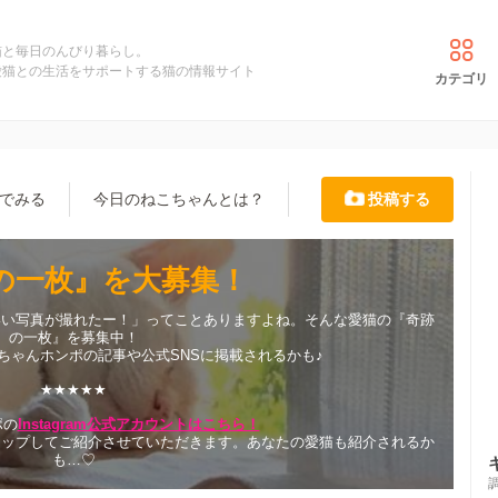
猫と毎日のんびり暮らし。
愛猫との生活をサポートする猫の情報サイト
カテゴリ
でみる
今日のねこちゃんとは？
投稿する
の一枚』
を大募集！
いい写真が撮れたー！」ってことありますよね。そんな愛猫の『奇跡
の一枚』を募集中！
ちゃんホンポの記事や公式SNSに掲載されるかも♪
★★★★★
ポの
Instagram公式アカウントはこちら！
アップしてご紹介させていただきます。あなたの愛猫も紹介されるか
も…♡