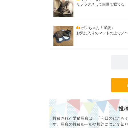
リラックスして白目で寝てる
ポンちゃん / 10歳♀
お気に入りのマットの上でノ
投
投稿された愛猫写真は、「今日のねこち
す。写真の投稿ルールや規約について知