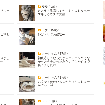
ルル / 5歳♀
怒りモー
カメラを意識してか、おすましなポー
ズをとるウチの愛猫
ラブ / 15歳♂
ンビリと
伸び〜してお昼寝💤
もーしゃん / 17歳♀
なりまし
朝晩涼しくなったからエアコンつけな
💤
かったら暑かったみたいでしかめ面で
寝てました😅
もーしゃん / 17歳♀
〜
丸くなるか伸びるのかどっちにしよー
かにゃー😺
メメ / 6歳♀