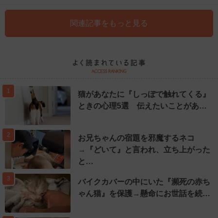
関連記事をもっと見る
1
猫があなたに『しっぽで触れてくる』
ときの心理5選 伝えたいことがあ…
2
お兄ちゃんの宿題を邪魔するネコ
→『どいて』と言われ、立ち上がった
と…
3
バイクカバーの中にいた『瀕死の赤ち
ゃん猫』を保護→懸命にお世話を続…