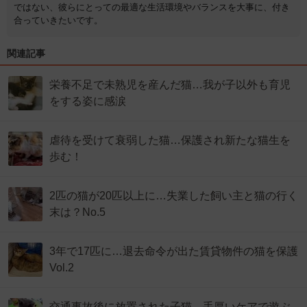
ではない、彼らにとっての最適な生活環境やバランスを大事に、付き
合っていきたいです。
関連記事
栄養不足で未熟児を産んだ猫…我が子以外も育児
をする姿に感涙
虐待を受けて衰弱した猫…保護され新たな猫生を
歩む！
2匹の猫が20匹以上に…失業した飼い主と猫の行く
末は？No.5
3年で17匹に…退去命令が出た賃貸物件の猫を保護
Vol.2
交通事故後に放置された子猫…手厚いケアで遊ぶ