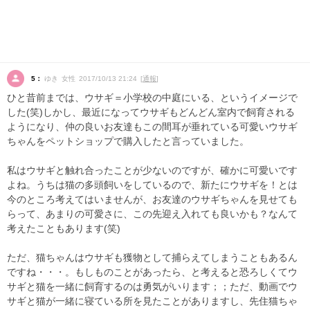
5：
ゆき 女性 2017/10/13 21:24 [
通報
]
ひと昔前までは、ウサギ＝小学校の中庭にいる、というイメージで
した(笑)しかし、最近になってウサギもどんどん室内で飼育される
ようになり、仲の良いお友達もこの間耳が垂れている可愛いウサギ
ちゃんをペットショップで購入したと言っていました。
私はウサギと触れ合ったことが少ないのですが、確かに可愛いです
よね。うちは猫の多頭飼いをしているので、新たにウサギを！とは
今のところ考えてはいませんが、お友達のウサギちゃんを見せても
らって、あまりの可愛さに、この先迎え入れても良いかも？なんて
考えたこともあります(笑)
ただ、猫ちゃんはウサギも獲物として捕らえてしまうこともあるん
ですね・・・。もしものことがあったら、と考えると恐ろしくてウ
サギと猫を一緒に飼育するのは勇気がいります；；ただ、動画でウ
サギと猫が一緒に寝ている所を見たことがありますし、先住猫ちゃ