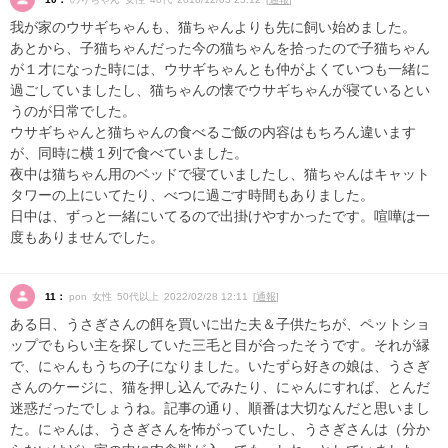
我が家のウサギちゃんも、猫ちゃんよりも先に飼い始めました。
あとから、子猫ちゃんだった今の猫ちゃんを拾ったので子猫ちゃん
が１才になった時には、ウサギちゃんとも仲がよくていつも一緒に
過ごしていましたし、猫ちゃんの懐でウサギちゃんが寝ているとい
うのが日常でした。
ウサギちゃんと猫ちゃんの食べるご飯の内容はもちろん違います
が、同時に横１列で食べていました。
夜中は猫ちゃん用のベッドで寝ていましたし、猫ちゃんはキャット
タワーの上にいてたり、べつに過ごす時間もありました。
日中は、ずっと一緒にいてるので出掛けやすかったです。喧嘩は一
度もありませんでした。
11：
pon 女性 50代以上 2022/02/28 12:11 [
通報
]
ある日、うさぎさんの餌を買いに出た夫＆子供たちが、ペットショ
ップでもらい主を探していた三毛と目が合ったそうです。それが縁
で、にゃんもうちの子になりました。いたずら好きの娘は、うさぎ
さんのケージに、猫を押し込んでみたり、にゃんにすれば、とんだ
迷惑だったでしょうね。記事の通り、順番は大切なんだと思いまし
た。にゃんは、うさぎさんを怖がっていたし、うさぎさんは（分か