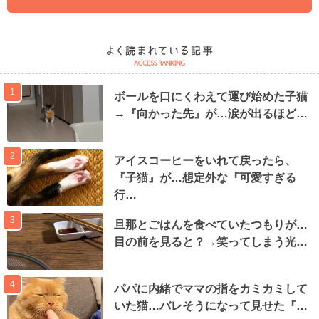
1
ボールを口にくわえて運び始めた子猫
→『向かった先』が…涙が出るほど…
2
アイスコーヒーをいれて戻ったら、
『子猫』が…想定外な『可愛すぎる
行…
3
旦那とごはんを食べていたつもりが…
目の前を見ると？→笑ってしまう光…
4
パパに内緒でママの指をカミカミして
いた猫…バレそうになって見せた『…