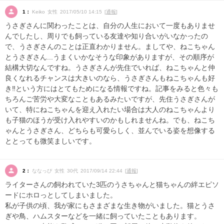
1：
Keiko 女性 2017/05/10 14:15 [
通報
]
うさぎさんに関わったことは、自分の人生において一度もありませ
んでしたし、周りでも飼っている友達や知り合いがいなかったの
で、うさぎさんのことは正直わかりません。ましてや、ねこちゃん
とうさぎさん...うまくいかなそうな印象がありますが、その順序が
結構大切なんですね。うさぎさんが先住でいれば、ねこちゃんと仲
良くなれるチャンスは大きいのなら、うさぎさんもねこちゃんも好
き‼︎という方にはとてもためになる情報ですね。記事をみると色々も
ちろんご苦労や大変なこともあるみたいですが、先住うさぎさんが
いて、特にねこちゃんを迎え入れたい場合は大人のねこちゃんより
も子猫のほうが受け入れやすいのかもしれませんね。でも、ねこち
ゃんとうさぎさん、どちらも可愛らしく、並んでいる姿を想像する
ととっても微笑ましいです。
2：
ななっぴ 女性 30代 2017/09/14 22:44 [
通報
]
ライターさんの飼われていた3匹のうさちゃんと猫ちゃんの絆エピソ
ードにホロっとしてしまいました。
私が子供の頃、我が家にもさまざまな生き物がいました。猫とうさ
ぎや鳥、ハムスターなどを一緒に飼っていたこともあります。