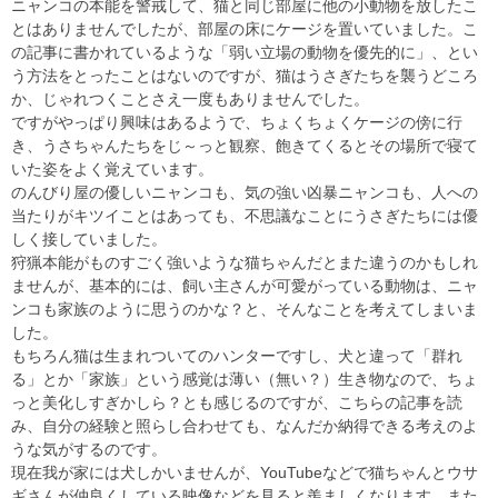
ニャンコの本能を警戒して、猫と同じ部屋に他の小動物を放したこ
とはありませんでしたが、部屋の床にケージを置いていました。こ
の記事に書かれているような「弱い立場の動物を優先的に」、とい
う方法をとったことはないのですが、猫はうさぎたちを襲うどころ
か、じゃれつくことさえ一度もありませんでした。
ですがやっぱり興味はあるようで、ちょくちょくケージの傍に行
き、うさちゃんたちをじ～っと観察、飽きてくるとその場所で寝て
いた姿をよく覚えています。
のんびり屋の優しいニャンコも、気の強い凶暴ニャンコも、人への
当たりがキツイことはあっても、不思議なことにうさぎたちには優
しく接していました。
狩猟本能がものすごく強いような猫ちゃんだとまた違うのかもしれ
ませんが、基本的には、飼い主さんが可愛がっている動物は、ニャ
ンコも家族のように思うのかな？と、そんなことを考えてしまいま
した。
もちろん猫は生まれついてのハンターですし、犬と違って「群れ
る」とか「家族」という感覚は薄い（無い？）生き物なので、ちょ
っと美化しすぎかしら？とも感じるのですが、こちらの記事を読
み、自分の経験と照らし合わせても、なんだか納得できる考えのよ
うな気がするのです。
現在我が家には犬しかいませんが、YouTubeなどで猫ちゃんとウサ
ギさんが仲良くしている映像などを見ると羨ましくなります。また