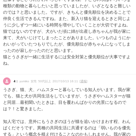
種類の動物と暮らしたいと思っていましたが、いざとなると難しい
のでは？と思いました。ですが、きちんと優先順位を決めることで
仲良く生活できるんですね。また、新入り猫を迎えるときと同じよ
うに少しずつ一緒にいる時間を増やしていくことが大切ですよね。
猫ではないのですが、犬がいた頃に姉が出産し赤ちゃんが我が家に
来て、犬がいじけてしまったことがありました。いつものようにか
わいがっていたつもりでしたが、優先順位が赤ちゃんになってしま
ったのが寂しかったのだと思います。
猫とうさぎが一緒に生活するには安全対策と優先順位が大事ですよ
ね。
4：
yumiko 女性 50代以上 2017/10/13 16:11 [
通報
]
うさぎ、猫、犬、ハムスターと暮らしている知人がいます。我が家
でも、猫と犬が共同生活をしていますが、うさぎやハムスターが猫
と同居…最初聞いたときは、目を覆わんばかりの光景になるので
は？！と驚きました。
知人宅では、意外にもうさぎのほうが猫を追いかけまわす程、わん
ぱくだそうです。異種の共同生活に共通するのは「弱いものを優先
する」という概念を植え付けることなのかもしれません。我が家の