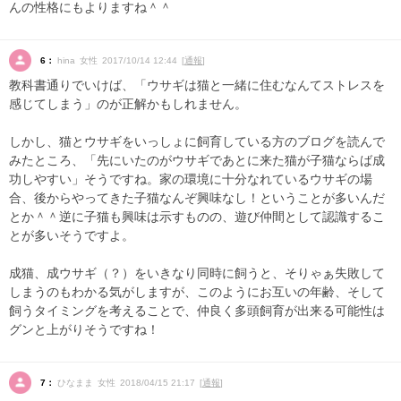
んの性格にもよりますね＾＾
6：
hina 女性 2017/10/14 12:44 [
通報
]
教科書通りでいけば、「ウサギは猫と一緒に住むなんてストレスを
感じてしまう」のが正解かもしれません。
しかし、猫とウサギをいっしょに飼育している方のブログを読んで
みたところ、「先にいたのがウサギであとに来た猫が子猫ならば成
功しやすい」そうですね。家の環境に十分なれているウサギの場
合、後からやってきた子猫なんぞ興味なし！ということが多いんだ
とか＾＾逆に子猫も興味は示すものの、遊び仲間として認識するこ
とが多いそうですよ。
成猫、成ウサギ（？）をいきなり同時に飼うと、そりゃぁ失敗して
しまうのもわかる気がしますが、このようにお互いの年齢、そして
飼うタイミングを考えることで、仲良く多頭飼育が出来る可能性は
グンと上がりそうですね！
7：
ひなまま 女性 2018/04/15 21:17 [
通報
]