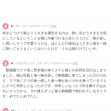
8：
匿名 女性 2018/05/17 13:37 [
通報
]
何かにつけて猫よりうさぎを優先するのは、飼い主がうさぎを大切
にしているということを猫に印象づけるためだろうけど、猫が寂し
い思いしそうで可愛そうだな。ほとんどの場合はうさぎと猫を一緒
に飼ってもうまくいくみたいだけど、うちは猫だけでいいや。
9：
共同飼育はできる 女性 20代 2018/06/06 19:28 [
通報
]
動物園でクマ舎に野良猫が来てクマと猫との共同生活がはじまり
ました。猫は住処と食べ物を探して動物園に来てしまったのだけれ
ど、クマ舎にクマの食べ残した食べ物がありそれを食べているうち
にクマと仲良しになったのです。仲良しになった２匹を離すのはか
わいそうだから、その後もずっと猫も動物園で飼われているそうで
す。めでたしめでたし。
10：
のりちゃん 女性 40代 2018/12/03 23:12 [
通報
]