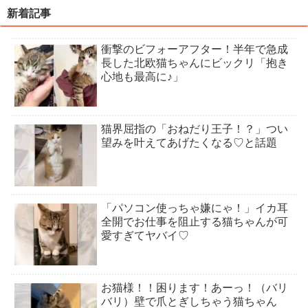
新着記事
衝撃のビフォーアフター！半年で急成
長した北欧猫ちゃんにビックリ「抱き
心地も最高に♪」
猫界屈指の「おねだり王子！？」つい
望みを叶えてあげたくなる♡と話題
「パソコン使っちゃ嫌にゃ！」イカ耳
全開でお仕事を阻止する猫ちゃんが可
愛すぎてヤバイ♡
お猫様！！困ります！あーっ！（バリ
バリ）壁で爪とぎしちゃう猫ちゃん