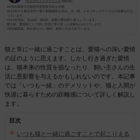
(
かどのペットクリニック
副院長)
2009年麻布大学獣医学部獣医学科を卒業。
2015年から横浜市内で妻と動物病院を営み、犬、猫、エキゾチックアニマルの診療を行な
っています。
2024年現在、犬10頭、猫3頭、多数の爬虫類と暮らしています。
愛犬家、愛猫家として飼い主様に寄り添った診療を心がけています。
内科(循環器、内分泌など)、歯科、産科に力を入れています。
猫と常に一緒に過ごすことは、愛猫への深い愛情
の証のように思えます。しかし行き過ぎた愛情
は、猫本来の性質を損なったり、飼い主さんの生
活に悪影響を与えるかもしれないのです。本記事
では「いつも一緒」のデメリットや、猫と人間が
快適に暮らすための距離感について詳しく解説し
ます。
目次
いつも猫と一緒に過ごすことで起こりえる