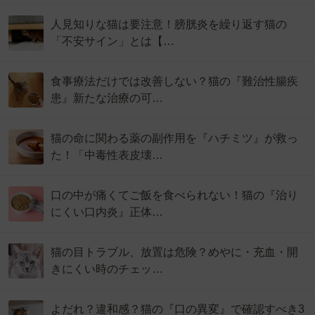
人見知りな猫は要注意！膀胱炎を繰り返す猫の
「不安サイン」とは【…
食事療法だけでは改善しない？猫の『難治性腸疾
患』新たな治療の可…
猫の命に関わる薬の副作用を『ハチミツ』が救っ
た！「中毒性表皮壊…
口の中が痛くてご飯を食べられない！猫の『治り
にくい口内炎』正体…
猫の目トラブル、放置は危険？めやに・充血・開
きにくい時のチェッ…
よだれ？違和感？猫の『口の異変』で確認すべき3