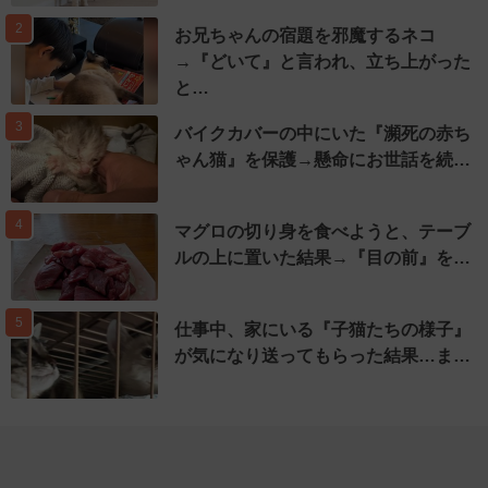
2
お兄ちゃんの宿題を邪魔するネコ
→『どいて』と言われ、立ち上がった
と…
3
バイクカバーの中にいた『瀕死の赤ち
ゃん猫』を保護→懸命にお世話を続…
4
マグロの切り身を食べようと、テーブ
ルの上に置いた結果→『目の前』を…
5
仕事中、家にいる『子猫たちの様子』
が気になり送ってもらった結果…ま…