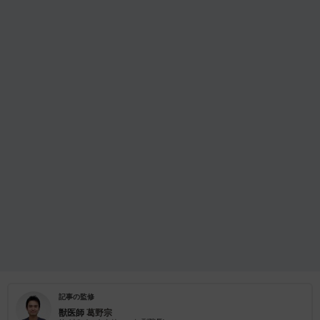
記事の監修
獣医師
葛野宗