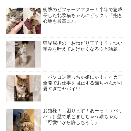
衝撃のビフォーアフター！半年で急成
長した北欧猫ちゃんにビックリ「抱き
心地も最高に♪」
猫界屈指の「おねだり王子！？」つい
望みを叶えてあげたくなる♡と話題
「パソコン使っちゃ嫌にゃ！」イカ耳
全開でお仕事を阻止する猫ちゃんが可
愛すぎてヤバイ♡
お猫様！！困ります！あーっ！（バリ
バリ）壁で爪とぎしちゃう猫ちゃん
「可愛いから許しちゃう」