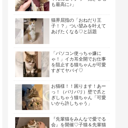
も最高に♪」
猫界屈指の「おねだり王
子！？」つい望みを叶えて
あげたくなる♡と話題
「パソコン使っちゃ嫌に
ゃ！」イカ耳全開でお仕事
を阻止する猫ちゃんが可愛
すぎてヤバイ♡
お猫様！！困ります！あー
っ！（バリバリ）壁で爪と
ぎしちゃう猫ちゃん「可愛
いから許しちゃう」
『先輩猫をみんなで愛でる
会』を開催♡子猫＆先輩猫