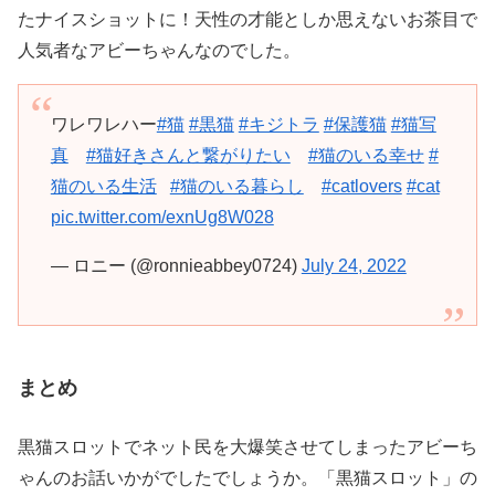
たナイスショットに！天性の才能としか思えないお茶目で
人気者なアビーちゃんなのでした。
ワレワレハー
#猫
#黒猫
#キジトラ
#保護猫
#猫写
真
#猫好きさんと繋がりたい
#猫のいる幸せ
#
猫のいる生活
#猫のいる暮らし
#catlovers
#cat
pic.twitter.com/exnUg8W028
— ロニー (@ronnieabbey0724)
July 24, 2022
まとめ
黒猫スロットでネット民を大爆笑させてしまったアビーち
ゃんのお話いかがでしたでしょうか。「黒猫スロット」の