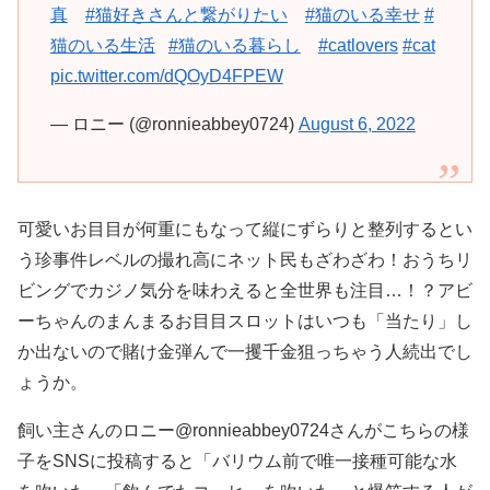
真
#猫好きさんと繋がりたい
#猫のいる幸せ
#
猫のいる生活
#猫のいる暮らし
#catlovers
#cat
pic.twitter.com/dQOyD4FPEW
— ロニー (@ronnieabbey0724)
August 6, 2022
可愛いお目目が何重にもなって縦にずらりと整列するとい
う珍事件レベルの撮れ高にネット民もざわざわ！おうちリ
ビングでカジノ気分を味わえると全世界も注目…！？アビ
ーちゃんのまんまるお目目スロットはいつも「当たり」し
か出ないので賭け金弾んで一攫千金狙っちゃう人続出でし
ょうか。
飼い主さんのロニー@ronnieabbey0724さんがこちらの様
子をSNSに投稿すると「バリウム前で唯一接種可能な水