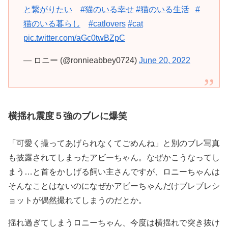
と繋がりたい
#猫のいる幸せ
#猫のいる生活
#
猫のいる暮らし
#catlovers
#cat
pic.twitter.com/aGc0twBZpC
— ロニー (@ronnieabbey0724)
June 20, 2022
横揺れ震度５強のブレに爆笑
「可愛く撮ってあげられなくてごめんね」と別のブレ写真
も披露されてしまったアビーちゃん。なぜかこうなってし
まう…と首をかしげる飼い主さんですが、ロニーちゃんは
そんなことはないのになぜかアビーちゃんだけブレブレシ
ョットが偶然撮れてしまうのだとか。
揺れ過ぎてしまうロニーちゃん、今度は横揺れで突き抜け