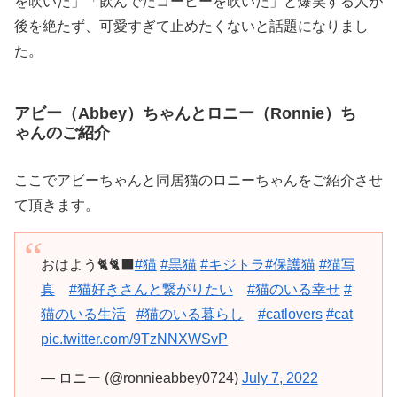
を吹いた」「飲んでたコーヒーを吹いた」と爆笑する人が
後を絶たず、可愛すぎて止めたくないと話題になりまし
た。
アビー（Abbey）ちゃんとロニー（Ronnie）ち
ゃんのご紹介
ここでアビーちゃんと同居猫のロニーちゃんをご紹介させ
て頂きます。
おはよう🐈🐈‍⬛
#猫
#黒猫
#キジトラ
#保護猫
#猫写
真
#猫好きさんと繋がりたい
#猫のいる幸せ
#
猫のいる生活
#猫のいる暮らし
#catlovers
#cat
pic.twitter.com/9TzNNXWSvP
— ロニー (@ronnieabbey0724)
July 7, 2022