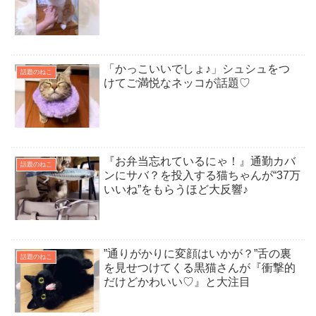
「かっこいいでしょ♪」シュシュをつ
話題のねこ
けてご満悦なネッコが話題♡
『お弁当忘れているにゃ！』通勤カバ
話題のねこ
ンにサバ？を投入する猫ちゃんが“37万
いいね”をもらうほど大反響♪
”通りがかりに変顔はいかが？”舌の裏
話題のねこ
を見せつけてくる黒猫さんが『衝撃的
だけどかわいい♡』と大注目