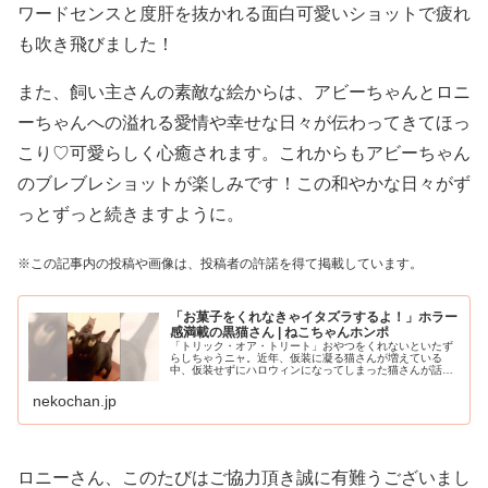
ワードセンスと度肝を抜かれる面白可愛いショットで疲れ
も吹き飛びました！
また、飼い主さんの素敵な絵からは、アビーちゃんとロニ
ーちゃんへの溢れる愛情や幸せな日々が伝わってきてほっ
こり♡可愛らしく心癒されます。これからもアビーちゃん
のブレブレショットが楽しみです！この和やかな日々がず
っとずっと続きますように。
※この記事内の投稿や画像は、投稿者の許諾を得て掲載しています。
「お菓子をくれなきゃイタズラするよ！」ホラー
感満載の黒猫さん | ねこちゃんホンポ
「トリック・オア・トリート」おやつをくれないといたず
らしちゃうニャ。近年、仮装に凝る猫さんが増えている
中、仮装せずにハロウィンになってしまった猫さんが話題
です。
nekochan.jp
ロニーさん、このたびはご協力頂き誠に有難うございまし