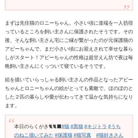
まずは先住猫のロニーちゃん。小さい頃に道端を一人彷徨
っているところを飼い主さんに保護されたそうです。その
後、そんな飼い主さん宅にご縁が繋がったのが元保護猫の
アビーちゃんで、まだ小さい頃にお迎えされて幸せな暮ら
しがスタート！アビーちゃんの性格は超甘えん坊で夜は毎
晩飼い主さんにくっついて寝ているそうです。
絵を描いていらっしゃる飼い主さんの作品となったアビー
ちゃんとロニーちゃんの絵がとっても素敵で、ほのぼのと
した２匹の暮らしや愛が伝わってきて温かな気持ちになり
ます。
本日のらくがき🐈🐈‍⬛
#猫
#黒猫
#キジトラ
#うち
のねこ描いてみた
#保護猫
#猫写真
#猫好きさん