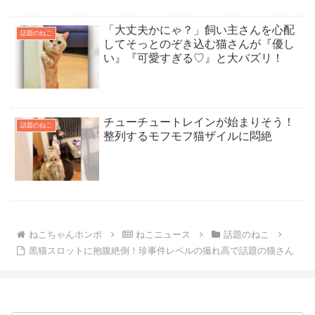
「大丈夫かにゃ？」飼い主さんを心配
話題のねこ
してそっとのぞき込む猫さんが『優し
い』『可愛すぎる♡』と大バズリ！
チューチュートレインが始まりそう！
話題のねこ
整列するモフモフ猫ザイルに悶絶
ねこちゃんホンポ
ねこニュース
話題のねこ
黒猫スロットに抱腹絶倒！珍事件レベルの撮れ高で話題の猫さん