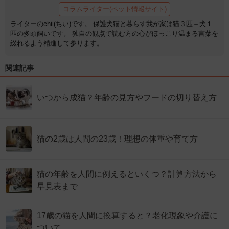
コラムライター(ペット情報サイト)
ライターのchii(ちい)です。 保護犬猫と暮らす我が家は猫３匹＋犬１
匹の多頭飼いです。 独自の観点で読む方の心がほっこり温まる言葉を
綴れるよう精進して参ります。
関連記事
いつから成猫？年齢の見方やフードの切り替え方
猫の2歳は人間の23歳！理想の体重や育て方
猫の年齢を人間に例えるといくつ？計算方法から
早見表まで
17歳の猫を人間に換算すると？老化現象や介護に
ついて