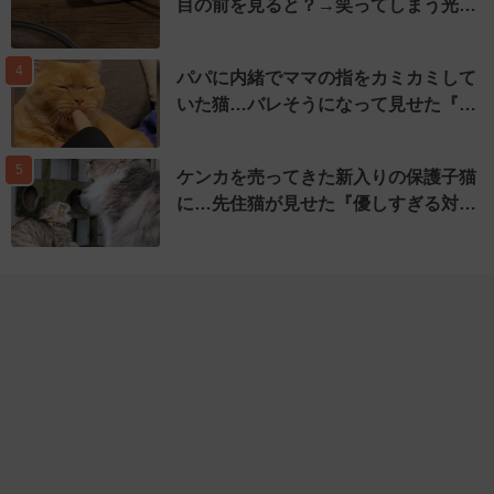
目の前を見ると？→笑ってしまう光…
4
パパに内緒でママの指をカミカミして
いた猫…バレそうになって見せた『…
5
ケンカを売ってきた新入りの保護子猫
に…先住猫が見せた『優しすぎる対…