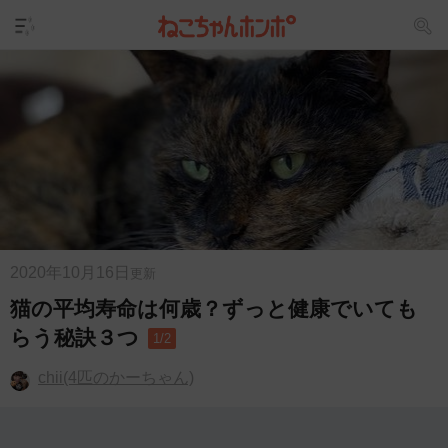
2020年10月16日
更新
猫の平均寿命は何歳？ずっと健康でいても
らう秘訣３つ
1/2
chii(4匹のかーちゃん)