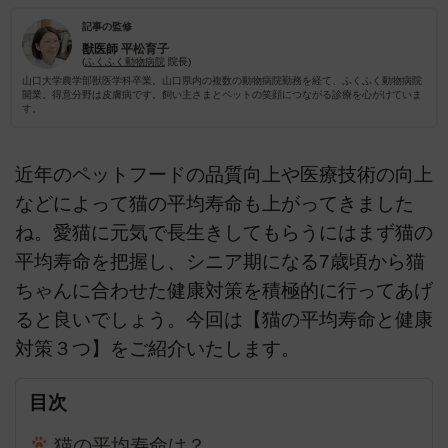
記事の監修
獣医師
平松育子
(
ふくふく動物病院
院長)
山口大学農学部獣医学科卒業。山口県内の複数の動物病院勤務を経て、ふくふく動物病院
開業。得意分野は皮膚病です。飼い主さまとペットの笑顔につながる診療を心がけていま
す。
近年のペットフードの品質向上や医療技術の向上
などによって猫の平均寿命も上がってきました
ね。愛猫に元気で長生きしてもらうにはまず猫の
平均寿命を把握し、シニア期になる7歳頃から猫
ちゃんに合わせた健康対策を積極的に行ってあげ
ると良いでしょう。今回は【猫の平均寿命と健康
対策３つ】をご紹介いたします。
目次
猫の平均寿命は？