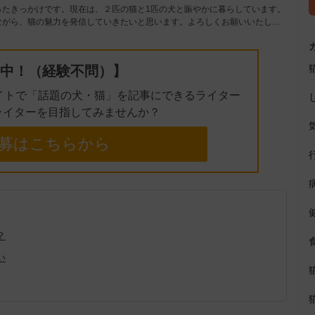
e
ったきっかけです。現在は、２匹の猫と1匹の犬と賑やかに暮らしています。
ながら、猫の魅力を発信していきたいと思います。よろしくお願いいたし…
中！（経験不問）】
イトで「話題の犬・猫」を記事にできるライター
ライターを目指してみませんか？
募はこちらから
？
い