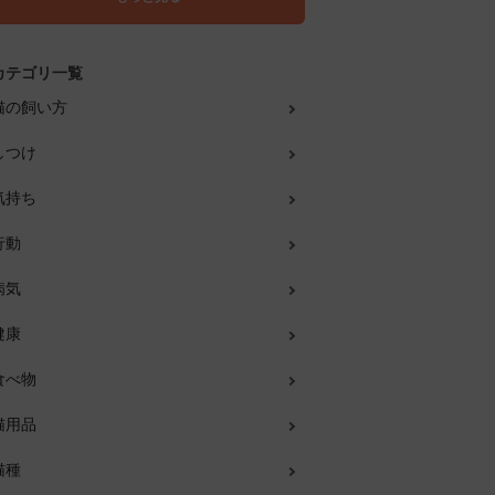
カテゴリ一覧
猫の飼い方
しつけ
気持ち
行動
病気
健康
食べ物
猫用品
猫種