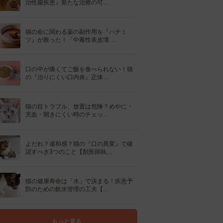
治性腸疾患』新たな治療の可…
猫の命に関わる薬の副作用を『ハチミ
ツ』が救った！「中毒性表皮壊…
口の中が痛くてご飯を食べられない！猫
の『治りにくい口内炎』正体…
猫の目トラブル、放置は危険？めやに・
充血・開きにくい時のチェッ…
よだれ？違和感？猫の『口の異変』で確
認すべき3つのこと【獣医師執…
猫の健康寿命は「水」で決まる！疾患予
防のための飲水管理の工夫【…
もっと見る