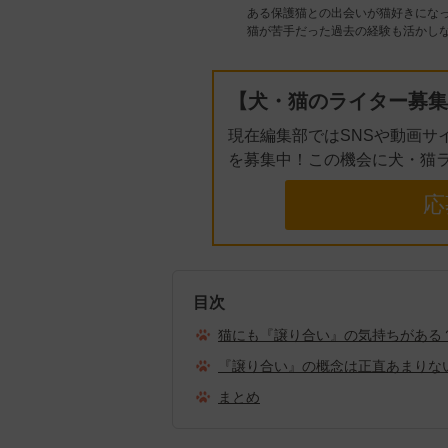
ある保護猫との出会いが猫好きにな
猫が苦手だった過去の経験も活かし
【犬・猫のライター募集
現在編集部ではSNSや動画サ
を募集中！この機会に犬・猫
応
目次
猫にも『譲り合い』の気持ちがある
『譲り合い』の概念は正直あまりな
まとめ