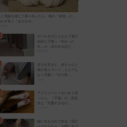
ふと視線を感じて振り向いたら、猫の『表情』が…
思わず笑う『まさかの…
大竹晋平
ボールを口にくわえて運び
始めた子猫→『向かった
先』が…涙が出るほど…
曽田恵音
足元を見ると、赤ちゃんと
猫が遊んでいて…とんでも
なく可愛い『やり取…
kokiri
アイスコーヒーをいれて戻
ったら、『子猫』が…想定
外な『可愛すぎる行…
大竹晋平
袋に水を入れて作る『流行
りのおもちゃ』を猫にあげ