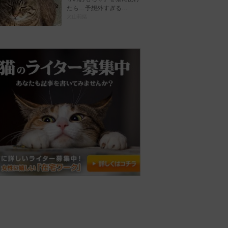
たら…予想外すぎる…
犬山莉緒