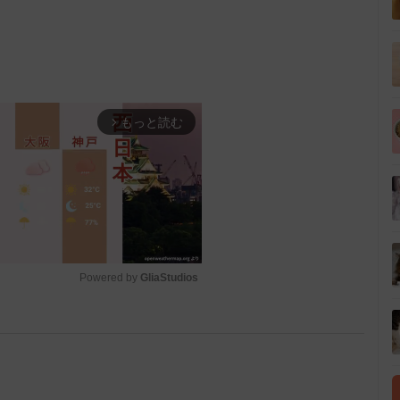
もっと読む
arrow_forward_ios
Powered by 
GliaStudios
M
u
t