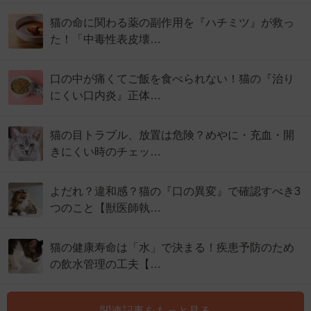
猫の命に関わる薬の副作用を『ハチミツ』が救っ
た！「中毒性表皮壊…
口の中が痛くてご飯を食べられない！猫の『治り
にくい口内炎』正体…
猫の目トラブル、放置は危険？めやに・充血・開
きにくい時のチェッ…
よだれ？違和感？猫の『口の異変』で確認すべき3
つのこと【獣医師執…
猫の健康寿命は「水」で決まる！疾患予防のため
の飲水管理の工夫【…
関連記事をもっと見る