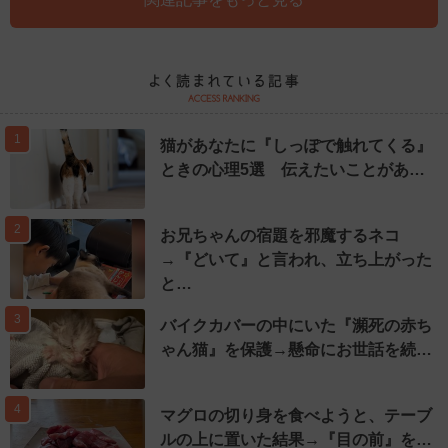
1
猫があなたに『しっぽで触れてくる』
ときの心理5選 伝えたいことがあ…
2
お兄ちゃんの宿題を邪魔するネコ
→『どいて』と言われ、立ち上がった
と…
3
バイクカバーの中にいた『瀕死の赤ち
ゃん猫』を保護→懸命にお世話を続…
4
マグロの切り身を食べようと、テーブ
ルの上に置いた結果→『目の前』を…