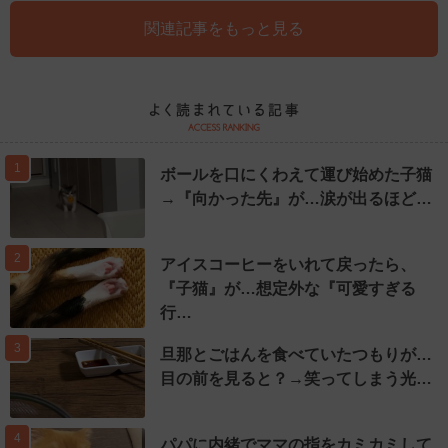
関連記事をもっと見る
1
ボールを口にくわえて運び始めた子猫
→『向かった先』が…涙が出るほど…
2
アイスコーヒーをいれて戻ったら、
『子猫』が…想定外な『可愛すぎる
行…
3
旦那とごはんを食べていたつもりが…
目の前を見ると？→笑ってしまう光…
4
パパに内緒でママの指をカミカミして