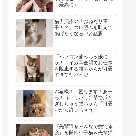
も最高に♪」
猫界屈指の「おねだり王
子！？」つい望みを叶えて
あげたくなる♡と話題
「パソコン使っちゃ嫌に
ゃ！」イカ耳全開でお仕事
を阻止する猫ちゃんが可愛
すぎてヤバイ♡
お猫様！！困ります！あー
っ！（バリバリ）壁で爪と
ぎしちゃう猫ちゃん「可愛
いから許しちゃう」
『先輩猫をみんなで愛でる
会』を開催♡子猫＆先輩猫