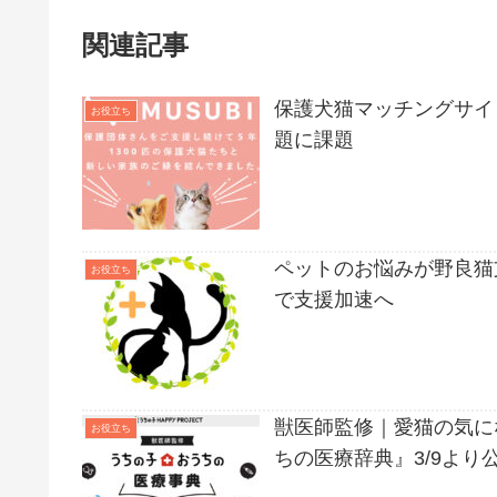
関連記事
保護犬猫マッチングサイト
お役立ち
題に課題
ペットのお悩みが野良猫支援
お役立ち
で支援加速へ
獣医師監修｜愛猫の気に
お役立ち
ちの医療辞典』3/9より