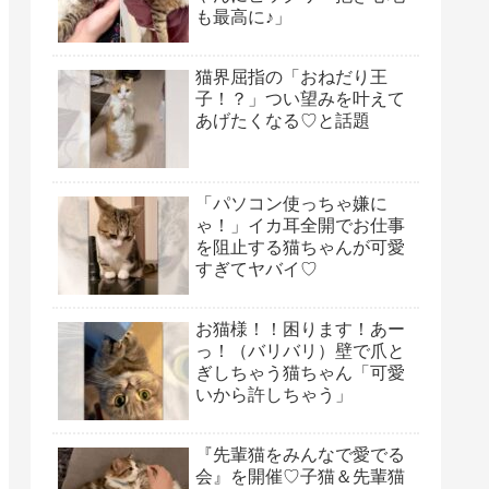
も最高に♪」
猫界屈指の「おねだり王
子！？」つい望みを叶えて
あげたくなる♡と話題
「パソコン使っちゃ嫌に
ゃ！」イカ耳全開でお仕事
を阻止する猫ちゃんが可愛
すぎてヤバイ♡
お猫様！！困ります！あー
っ！（バリバリ）壁で爪と
ぎしちゃう猫ちゃん「可愛
いから許しちゃう」
『先輩猫をみんなで愛でる
会』を開催♡子猫＆先輩猫