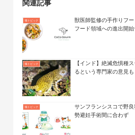
関連記事
獣医師監修の手作りフー
猫トピック
フード領域への進出開始
【インド】絶滅危惧種ス
猫トピック
るという専門家の意見も
サンフランシスコで野良
猫トピック
勢避妊手術間に合わず