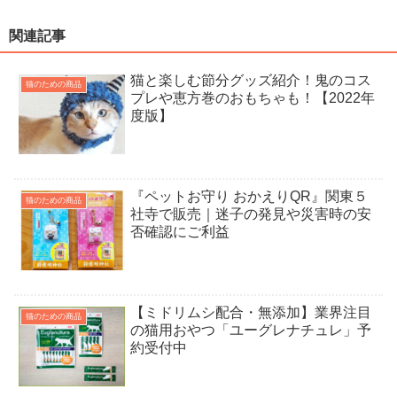
関連記事
猫と楽しむ節分グッズ紹介！鬼のコス
猫のための商品
プレや恵方巻のおもちゃも！【2022年
度版】
『ペットお守り おかえりQR』関東５
猫のための商品
社寺で販売｜迷子の発見や災害時の安
否確認にご利益
【ミドリムシ配合・無添加】業界注目
猫のための商品
の猫用おやつ「ユーグレナチュレ」予
約受付中