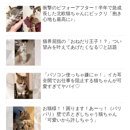
衝撃のビフォーアフター！半年で急成
長した北欧猫ちゃんにビックリ「抱き
心地も最高に♪」
猫界屈指の「おねだり王子！？」つい
望みを叶えてあげたくなる♡と話題
「パソコン使っちゃ嫌にゃ！」イカ耳
全開でお仕事を阻止する猫ちゃんが可
愛すぎてヤバイ♡
お猫様！！困ります！あーっ！（バリ
バリ）壁で爪とぎしちゃう猫ちゃん
「可愛いから許しちゃう」