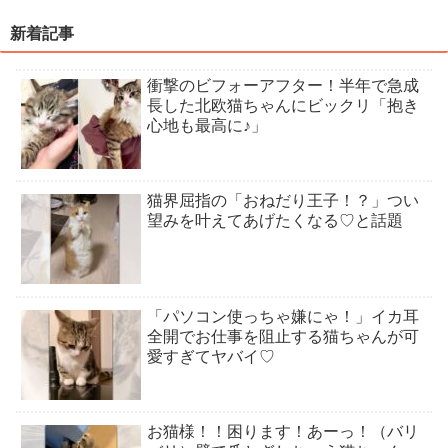
新着記事
衝撃のビフォーアフター！半年で急成
長した北欧猫ちゃんにビックリ「抱き
心地も最高に♪」
猫界屈指の「おねだり王子！？」つい
望みを叶えてあげたくなる♡と話題
「パソコン使っちゃ嫌にゃ！」イカ耳
全開でお仕事を阻止する猫ちゃんが可
愛すぎてヤバイ♡
お猫様！！困ります！あーっ！（バリ