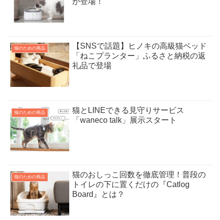
が登場！
【SNSで話題】ヒノキの高級猫ベッド
猫のための商品
「ねこプランター」ふるさと納税の返
礼品で登場
猫とLINEできる見守りサービス
猫のための商品
「waneco talk」展示スタート
猫のおしっこ回数を徹底管理！普段の
猫のための商品
トイレの下に置くだけの『Catlog
Board』とは？