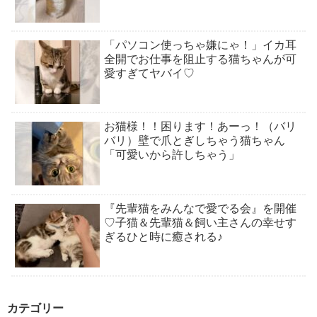
「パソコン使っちゃ嫌にゃ！」イカ耳
全開でお仕事を阻止する猫ちゃんが可
愛すぎてヤバイ♡
お猫様！！困ります！あーっ！（バリ
バリ）壁で爪とぎしちゃう猫ちゃん
「可愛いから許しちゃう」
『先輩猫をみんなで愛でる会』を開催
♡子猫＆先輩猫＆飼い主さんの幸せす
ぎるひと時に癒される♪
カテゴリー