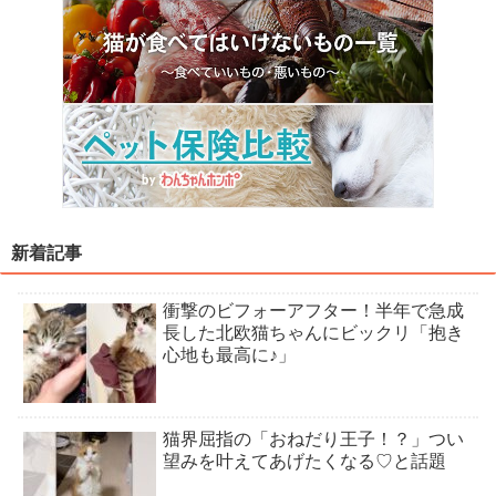
新着記事
衝撃のビフォーアフター！半年で急成
長した北欧猫ちゃんにビックリ「抱き
心地も最高に♪」
猫界屈指の「おねだり王子！？」つい
望みを叶えてあげたくなる♡と話題