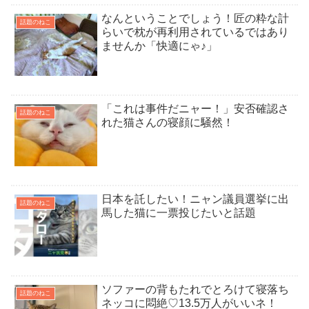
なんということでしょう！匠の粋な計
話題のねこ
らいで枕が再利用されているではあり
ませんか「快適にゃ♪」
「これは事件だニャー！」安否確認さ
話題のねこ
れた猫さんの寝顔に騒然！
日本を託したい！ニャン議員選挙に出
話題のねこ
馬した猫に一票投じたいと話題
ソファーの背もたれでとろけて寝落ち
話題のねこ
ネッコに悶絶♡13.5万人がいいネ！