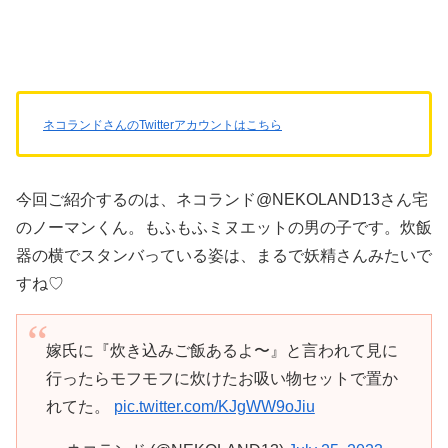
ネコランドさんのTwitterアカウントはこちら
今回ご紹介するのは、ネコランド@NEKOLAND13さん宅
のノーマンくん。もふもふミヌエットの男の子です。炊飯
器の横でスタンバっている姿は、まるで妖精さんみたいで
すね♡
嫁氏に『炊き込みご飯あるよ〜』と言われて見に
行ったらモフモフに炊けたお吸い物セットで置か
れてた。
pic.twitter.com/KJgWW9oJiu