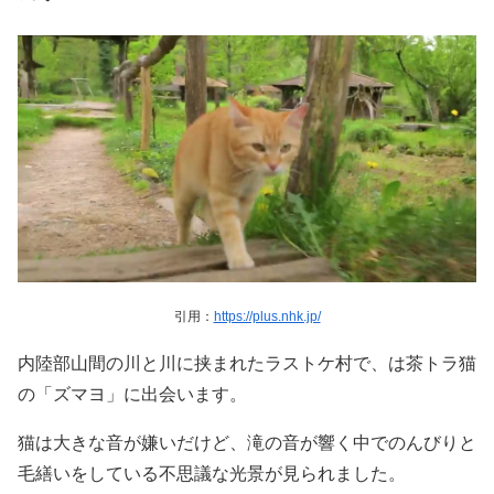
引用：
https://plus.nhk.jp/
内陸部山間の川と川に挟まれたラストケ村で、は茶トラ猫
の「ズマヨ」に出会います。
猫は大きな音が嫌いだけど、滝の音が響く中でのんびりと
毛繕いをしている不思議な光景が見られました。