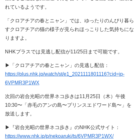
れているようです。
「クロアチアの春とニャン」では、ゆったりのんびり暮ら
すクロアチアの猫の様子が見られほっこりした気持ちにな
りますよ。
NHKプラスでは見逃し配信が11/25日まで可能です。
▶︎「クロアチアの春とニャン」の見逃し配信：
https://plus.nhk.jp/watch/st/e1_2021111801116?cid=jp-
6VPMR3P1WX
次回の岩合光昭の世界ネコ歩きは11月25日（木）午後
10:30〜「赤毛のアンの島〜プリンスエドワード島〜」を
放送します。
▶︎『岩合光昭の世界ネコ歩き』のNHK公式サイト：
https://www.nhk.jp/p/nekoaruki/ts/6VPMR3P1WX/