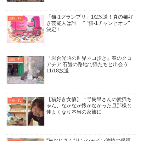
「猫-1グランプリ」1/2放送！真の猫好
芸能・TV
き芸能人は誰！？″猫-1チャンピオン″
決定！
『岩合光昭の世界ネコ歩き』春のクロ
芸能・TV
アチア 石畳の路地で猫たちと出会う
11/18放送
【猫好き女優】上野樹里さんの愛猫ち
芸能・TV
ゃん、なかなか懐かなかった旦那様と
仲よくなり本当の家族に
″猫おじさん″サンシャイン池崎の保護