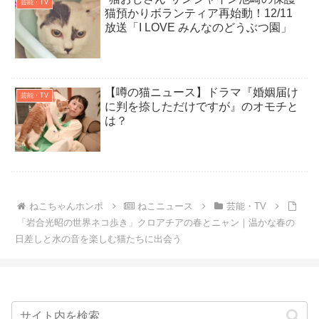
芸能・TV
猫預かりボランティア再始動！12/11
放送「I LOVE みんなのどうぶつ園」
【噂の猫ニュース】ドラマ『婚姻届け
芸能・TV
に判を捺しただけですが』のオモチと
は？
ねこちゃんホンポ
ねこニュース
芸能・TV
「岩合光昭の世界ネコ歩き」クロアチアの春とニャン｜温かな春の
日差しと水の音を楽しむ猫たちに出会う