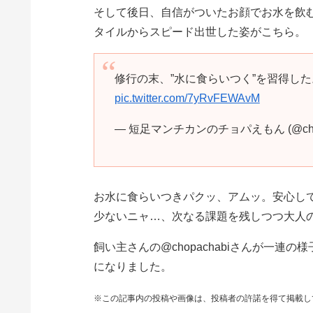
そして後日、自信がついたお顔でお水を飲
タイルからスピード出世した姿がこちら。
修行の末、”水に食らいつく”を習得した
pic.twitter.com/7yRvFEWAvM
— 短足マンチカンのチョパえもん (@chop
お水に食らいつきパクッ、アムッ。安心し
少ないニャ…、次なる課題を残しつつ大人
飼い主さんの@chopachabiさんが一連
になりました。
※この記事内の投稿や画像は、投稿者の許諾を得て掲載し