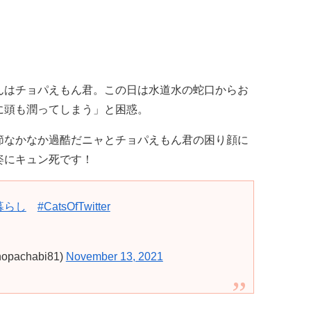
んはチョパえもん君。この日は水道水の蛇口からお
に頭も潤ってしまう」と困惑。
節なかなか過酷だニャとチョパえもん君の困り顔に
姿にキュン死です！
暮らし
#CatsOfTwitter
achabi81)
November 13, 2021