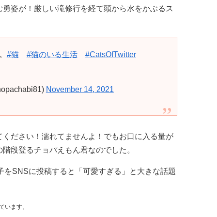
む勇姿が！厳しい滝修行を経て頭から水をかぶるス
。
#猫
#猫のいる生活
#CatsOfTwitter
achabi81)
November 14, 2021
てください！濡れてませんよ！でもお口に入る量が
の階段登るチョパえもん君なのでした。
の様子をSNSに投稿すると「可愛すぎる」と大きな話題
ています。