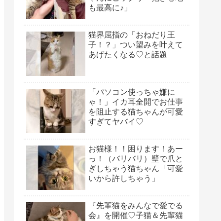
も最高に♪」
猫界屈指の「おねだり王
子！？」つい望みを叶えて
あげたくなる♡と話題
「パソコン使っちゃ嫌に
ゃ！」イカ耳全開でお仕事
を阻止する猫ちゃんが可愛
すぎてヤバイ♡
お猫様！！困ります！あー
っ！（バリバリ）壁で爪と
ぎしちゃう猫ちゃん「可愛
いから許しちゃう」
『先輩猫をみんなで愛でる
会』を開催♡子猫＆先輩猫