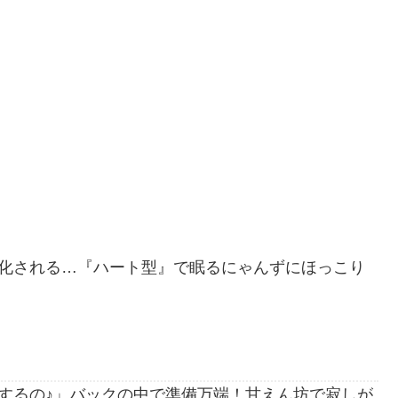
化される…『ハート型』で眠るにゃんずにほっこり
するの♪」バックの中で準備万端！甘えん坊で寂しが