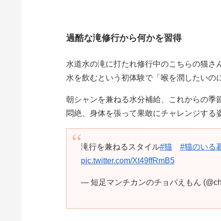
過酷な滝修行から何かを習得
水道水の滝に打たれ修行中のこちらの猫さ
水を飲むという初体験で「喉を潤したいの
朝シャンを兼ねる水分補給、これからの季
悶絶、身体を張って果敢にチャレンジする
滝行を兼ねるスタイル
#猫
#猫のいる
pic.twitter.com/Xt49ffRmB5
— 短足マンチカンのチョパえもん (@chop