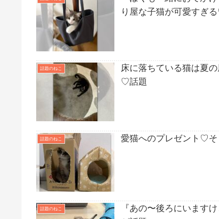
り屋な子猫が可愛すぎる
床に落ちている猫は夏の
話題のねこ
♡話題
愛猫へのプレゼント♡そ
話題のねこ
『あの〜後ろにいますけ
話題のねこ