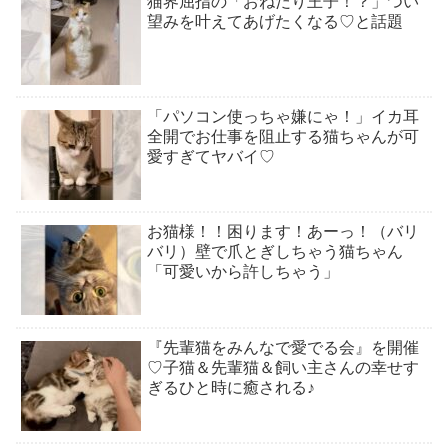
猫界屈指の「おねだり王子！？」つい
望みを叶えてあげたくなる♡と話題
「パソコン使っちゃ嫌にゃ！」イカ耳
全開でお仕事を阻止する猫ちゃんが可
愛すぎてヤバイ♡
お猫様！！困ります！あーっ！（バリ
バリ）壁で爪とぎしちゃう猫ちゃん
「可愛いから許しちゃう」
『先輩猫をみんなで愛でる会』を開催
♡子猫＆先輩猫＆飼い主さんの幸せす
ぎるひと時に癒される♪