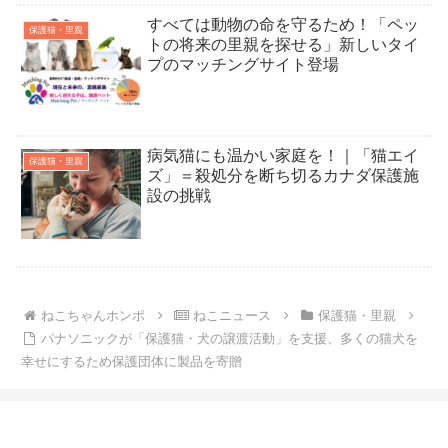
すべては動物の命を守るため！「ペッ
保護猫・里親
トの将来の里親を探せる」新しいタイ
プのマッチングサイト登場
病気猫にも温かい家庭を！｜「猫エイ
保護猫・里親
ズ」＝殺処分を断ち切るカナダ保護施
設の挑戦
ねこちゃんホンポ
ねこニュース
保護猫・里親
パナソニックが「保護猫・犬の譲渡活動」を支援、多くの猫犬を
幸せにするため保護団体に製品を寄贈