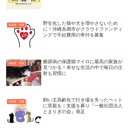
野生化した猫や犬を増やさないため
保護猫・里親
に！沖縄糸満市がクラウドファンディ
ングで不妊費用の寄付を募集
糖尿病の保護猫マイロに最高の家族が
保護猫・里親
見つかる！幸せな生活の中で毎日の注
射も習慣に
飼い主高齢化で行き場を失ったペット
保護猫・里親
に里親を｜支援を募り『一般社団法人
とまりぎの会』発足