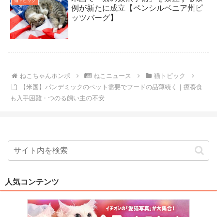
猫トピック
例が新たに成立【ペンシルベニア州ピ
ッツバーグ】
ねこちゃんホンポ
ねこニュース
猫トピック
【米国】パンデミックのペット需要でフードの品薄続く｜療養食
も入手困難・つのる飼い主の不安
人気コンテンツ