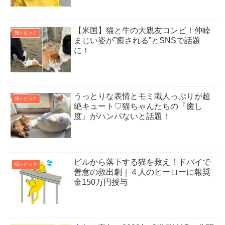
【米国】猫と牛の大親友コンビ！仲睦
猫トピック
まじい姿が”癒される”とSNSで話題
に！
うっとりな表情とモミ職人っぷりが超
猫トピック
絶キュート♡猫ちゃんたちの『癒し
度』がハンパないと話題！
ビルから落下する猫を救え！ドバイで
猫トピック
善意の救出劇｜４人のヒーローに報奨
金150万円授与