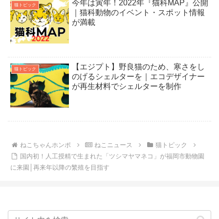
今年は寅年！2022年『猫科MAP』公開
猫トピック
｜猫科動物のイベント・スポット情報
が満載
【エジプト】野良猫のため、寒さをし
猫トピック
のげるシェルターを｜エコデザイナー
が再生材料でシェルターを制作
ねこちゃんホンポ
ねこニュース
猫トピック
国内初！人工授精で生まれた「ツシマヤマネコ」が福岡市動物園
に来園│再来年以降の繁殖を目指す