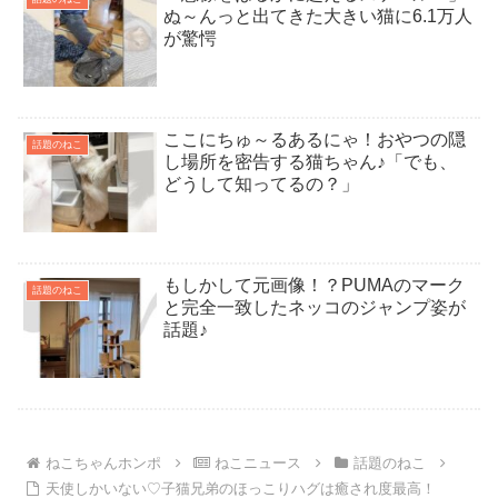
ぬ～んっと出てきた大きい猫に6.1万人
が驚愕
ここにちゅ～るあるにゃ！おやつの隠
話題のねこ
し場所を密告する猫ちゃん♪「でも、
どうして知ってるの？」
もしかして元画像！？PUMAのマーク
話題のねこ
と完全一致したネッコのジャンプ姿が
話題♪
ねこちゃんホンポ
ねこニュース
話題のねこ
天使しかいない♡子猫兄弟のほっこりハグは癒され度最高！