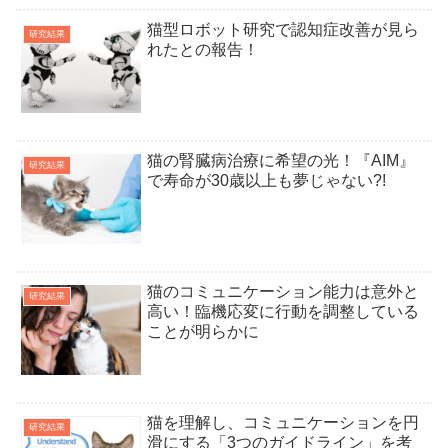
猫型ロボット研究で認知症改善が見ら
研究結果
れたとの報告！
猫の腎臓病治療に希望の光！『AIM』
研究結果
で寿命が30歳以上も夢じゃない?!
猫のコミュニケーション能力は意外と
研究結果
高い！臨機応変に行動を調整している
ことが明らかに
猫を理解し、コミュニケーションを円
研究結果
滑にする「3つのガイドライン」を考