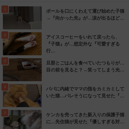
1
ボールを口にくわえて運び始めた子猫
→『向かった先』が…涙が出るほど…
2
アイスコーヒーをいれて戻ったら、
『子猫』が…想定外な『可愛すぎる
行…
3
旦那とごはんを食べていたつもりが…
目の前を見ると？→笑ってしまう光…
4
パパに内緒でママの指をカミカミして
いた猫…バレそうになって見せた『…
5
ケンカを売ってきた新入りの保護子猫
に…先住猫が見せた『優しすぎる対…