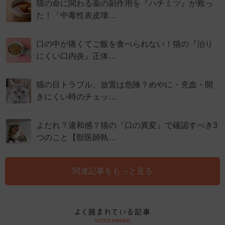
猫の命に関わる薬の副作用を『ハチミツ』が救っ
た！「中毒性表皮壊…
口の中が痛くてご飯を食べられない！猫の『治り
にくい口内炎』正体…
猫の目トラブル、放置は危険？めやに・充血・開
きにくい時のチェッ…
よだれ？違和感？猫の『口の異変』で確認すべき3
つのこと【獣医師執…
関連記事をもっと見る