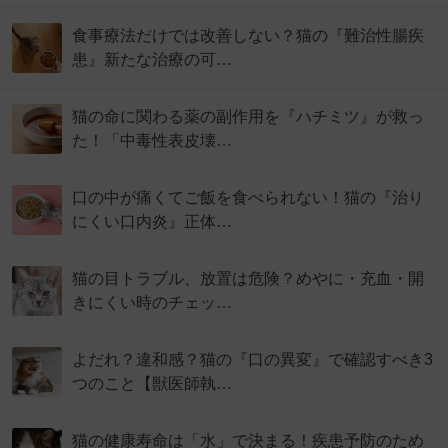
食事療法だけでは改善しない？猫の『難治性腸疾
患』新たな治療の可…
猫の命に関わる薬の副作用を『ハチミツ』が救っ
た！「中毒性表皮壊…
口の中が痛くてご飯を食べられない！猫の『治り
にくい口内炎』正体…
猫の目トラブル、放置は危険？めやに・充血・開
きにくい時のチェッ…
よだれ？違和感？猫の『口の異変』で確認すべき3
つのこと【獣医師執…
猫の健康寿命は「水」で決まる！疾患予防のため