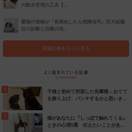
の飲水管理の工夫【…
愛猫の便秘が『長期化したら危険信号』巨大結腸
症の診断と治療の現…
関連記事をもっと見る
1
子猫と初めて対面した先輩猫→おてて
を振り上げ、パンチするかと思いき…
2
猫があなたに『しっぽで触れてくる』
ときの心理5選 伝えたいことがあ…