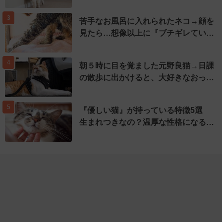
3
苦手なお風呂に入れられたネコ→顔を
見たら…想像以上に『ブチギレてい…
4
朝５時に目を覚ました元野良猫→日課
の散歩に出かけると、大好きなおっ…
5
『優しい猫』が持っている特徴5選
生まれつきなの？温厚な性格になる…