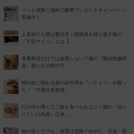
ペット保険ご成約で豪華プレゼントキャンペーン
実施中！
人見知りな猫は要注意！膀胱炎を繰り返す猫の
「不安サイン」とは【…
食事療法だけでは改善しない？猫の『難治性腸疾
患』新たな治療の可…
猫の命に関わる薬の副作用を『ハチミツ』が救っ
た！「中毒性表皮壊…
口の中が痛くてご飯を食べられない！猫の『治り
にくい口内炎』正体…
猫の目トラブル、放置は危険？めやに・充血・開