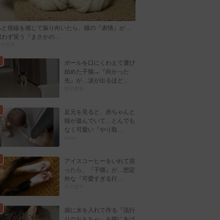
ふと視線を感じて振り向いたら、猫の『表情』が…
思わず笑う『まさかの…
大竹晋平
ボールを口にくわえて運び
始めた子猫→『向かった
先』が…涙が出るほど…
曽田恵音
足元を見ると、赤ちゃんと
猫が遊んでいて…とんでも
なく可愛い『やり取…
kokiri
アイスコーヒーをいれて戻
ったら、『子猫』が…想定
外な『可愛すぎる行…
大竹晋平
袋に水を入れて作る『流行
りのおもちゃ』を猫にあげ