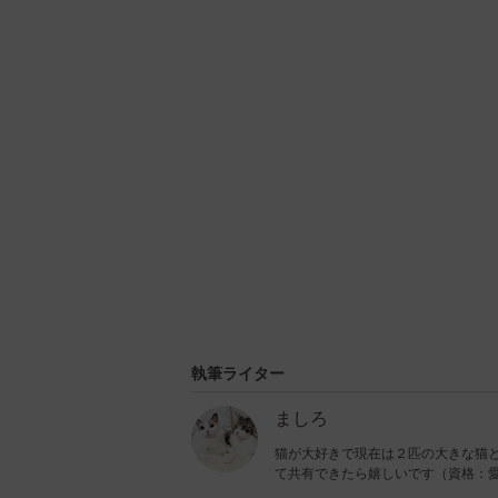
U
n
m
u
t
e
執筆ライター
ましろ
猫が大好きで現在は２匹の大きな猫
て共有できたら嬉しいです（資格：