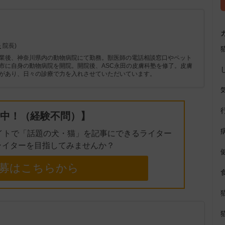
長
院長)
業後、神奈川県内の動物病院にて勤務。獣医師の電話相談窓口やペット
市に自身の動物病院を開院。開院後、ASC永田の皮膚科塾を修了。皮膚
があり、日々の診療で力を入れさせていただいています。
中！（経験不問）】
イトで「話題の犬・猫」を記事にできるライター
ライターを目指してみませんか？
募はこちらから