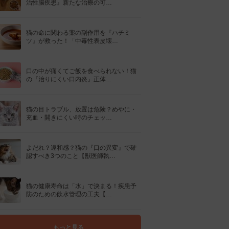
治性腸疾患』新たな治療の可…
猫の命に関わる薬の副作用を『ハチミ
ツ』が救った！「中毒性表皮壊…
口の中が痛くてご飯を食べられない！猫
の『治りにくい口内炎』正体…
猫の目トラブル、放置は危険？めやに・
充血・開きにくい時のチェッ…
よだれ？違和感？猫の『口の異変』で確
認すべき3つのこと【獣医師執…
猫の健康寿命は「水」で決まる！疾患予
防のための飲水管理の工夫【…
もっと見る