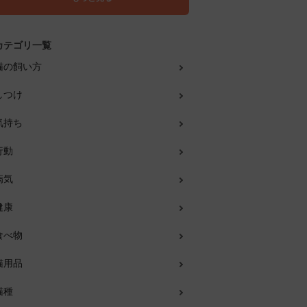
カテゴリ一覧
猫の飼い方
しつけ
気持ち
行動
病気
健康
食べ物
猫用品
猫種