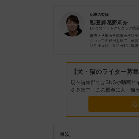
記事の監修
獣医師
葛野莉奈
(
かどのペットクリニック院
麻布大学獣医学部獣医学科卒
ショップの巡回を経て、横浜
科や小児科、産科分野に興味
【犬・猫のライター募集
現在編集部ではSNSや動画サ
を募集中！この機会に犬・猫
応
目次