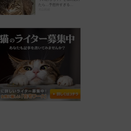
たら…予想外すぎる…
犬山莉緒