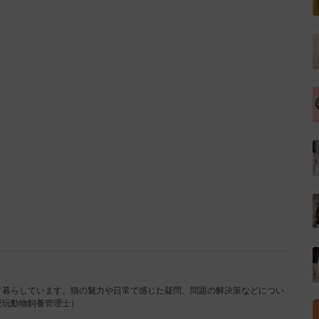
L
o
/
a
d
e
d
:
1
0
0
.
0
0
%
と暮らしています。猫の魅力や日常で感じた疑問、問題の解決策などについ
愛玩動物飼養管理士）