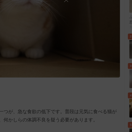
2
3
4
一つが、急な食欲の低下です。普段は元気に食べる猫が
、何かしらの体調不良を疑う必要があります。
5