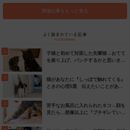
関連記事をもっと見る
1
子猫と初めて対面した先輩猫→おてて
を振り上げ、パンチするかと思いき…
2
猫があなたに『しっぽで触れてくる』
ときの心理5選 伝えたいことがあ…
3
苦手なお風呂に入れられたネコ→顔を
見たら…想像以上に『ブチギレてい…
4