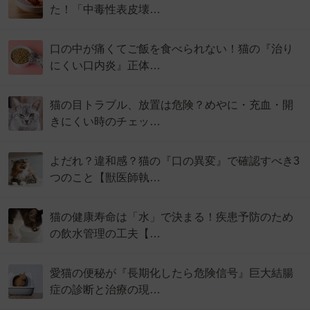
た！「中毒性表皮壊…
口の中が痛くてご飯を食べられない！猫の『治り
にくい口内炎』正体…
猫の目トラブル、放置は危険？めやに・充血・開
きにくい時のチェッ…
よだれ？違和感？猫の『口の異変』で確認すべき3
つのこと【獣医師執…
猫の健康寿命は「水」で決まる！疾患予防のため
の飲水管理の工夫【…
愛猫の便秘が『長期化したら危険信号』巨大結腸
症の診断と治療の現…