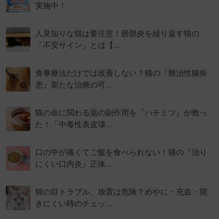
実施中！
人見知りな猫は要注意！膀胱炎を繰り返す猫の
「不安サイン」とは【…
食事療法だけでは改善しない？猫の『難治性腸疾
患』新たな治療の可…
猫の命に関わる薬の副作用を『ハチミツ』が救っ
た！「中毒性表皮壊…
口の中が痛くてご飯を食べられない！猫の『治り
にくい口内炎』正体…
猫の目トラブル、放置は危険？めやに・充血・開
きにくい時のチェッ…