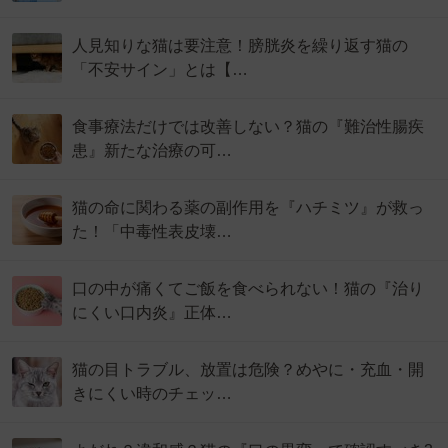
人見知りな猫は要注意！膀胱炎を繰り返す猫の
「不安サイン」とは【…
食事療法だけでは改善しない？猫の『難治性腸疾
患』新たな治療の可…
猫の命に関わる薬の副作用を『ハチミツ』が救っ
た！「中毒性表皮壊…
口の中が痛くてご飯を食べられない！猫の『治り
にくい口内炎』正体…
猫の目トラブル、放置は危険？めやに・充血・開
きにくい時のチェッ…