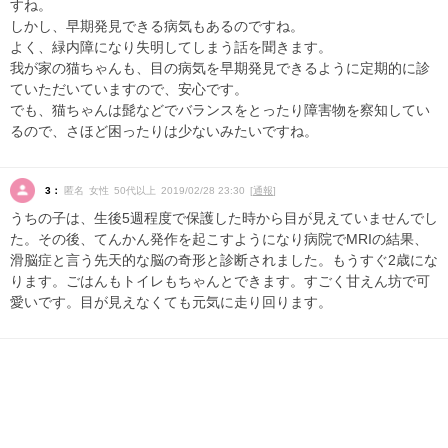
すね。
しかし、早期発見できる病気もあるのですね。
よく、緑内障になり失明してしまう話を聞きます。
我が家の猫ちゃんも、目の病気を早期発見できるように定期的に診
ていただいていますので、安心です。
でも、猫ちゃんは髭などでバランスをとったり障害物を察知してい
るので、さほど困ったりは少ないみたいですね。
3：
匿名 女性 50代以上 2019/02/28 23:30 [
通報
]
うちの子は、生後5週程度で保護した時から目が見えていませんでし
た。その後、てんかん発作を起こすようになり病院でMRIの結果、
滑脳症と言う先天的な脳の奇形と診断されました。もうすぐ2歳にな
ります。ごはんもトイレもちゃんとできます。すごく甘えん坊で可
愛いです。目が見えなくても元気に走り回ります。