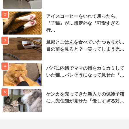
2
アイスコーヒーをいれて戻ったら、
『子猫』が…想定外な『可愛すぎる
行…
3
旦那とごはんを食べていたつもりが…
目の前を見ると？→笑ってしまう光…
4
パパに内緒でママの指をカミカミして
いた猫…バレそうになって見せた『…
5
ケンカを売ってきた新入りの保護子猫
に…先住猫が見せた『優しすぎる対…