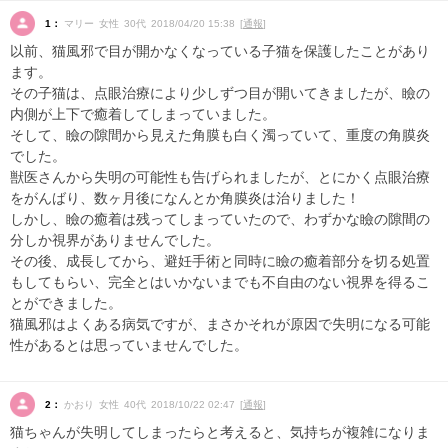
1：
マリー 女性 30代 2018/04/20 15:38 [
通報
]
以前、猫風邪で目が開かなくなっている子猫を保護したことがあり
ます。
その子猫は、点眼治療により少しずつ目が開いてきましたが、瞼の
内側が上下で癒着してしまっていました。
そして、瞼の隙間から見えた角膜も白く濁っていて、重度の角膜炎
でした。
獣医さんから失明の可能性も告げられましたが、とにかく点眼治療
をがんばり、数ヶ月後になんとか角膜炎は治りました！
しかし、瞼の癒着は残ってしまっていたので、わずかな瞼の隙間の
分しか視界がありませんでした。
その後、成長してから、避妊手術と同時に瞼の癒着部分を切る処置
もしてもらい、完全とはいかないまでも不自由のない視界を得るこ
とができました。
猫風邪はよくある病気ですが、まさかそれが原因で失明になる可能
性があるとは思っていませんでした。
2：
かおり 女性 40代 2018/10/22 02:47 [
通報
]
猫ちゃんが失明してしまったらと考えると、気持ちが複雑になりま