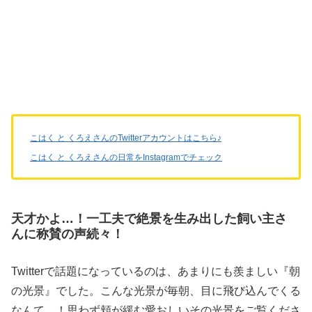
こはく と くろえさんのTwitterアカウントはこちら♪
こはく と くろえさんの日常をInstagramでチェック
天才かよ…！一工夫で絶景を生み出した飼い主さ
んに称賛の声続々！
Twitterで話題になっているのは、あまりにも羨ましい『朝
の光景』でした。こんな光景が毎朝、目に飛び込んでくる
なんて…！思わず頬が緩む愛おしいその光景をご覧くださ