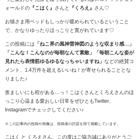
ォールドの
『こはく』
さんと
『くろえ』
さん♡
お猫さま用ベッドもしっかり暖められているということ
で、かなりゆったりほっこりと寛がれています♡
この投稿には
「ねこ界の風神雷神図のような収まり感…」
「こんな！こんなのが毎朝なんて素敵」「毎朝こんな姿が
見れたら表情筋ゆるゆるなっちゃいますね」
などの絶賛コ
メント、1.4万件を超えるいいね！が寄せられることとな
りました♪
羨ましいにも程がある…っ！こはくさんとくろえさんのほ
っこり心温まる愛おしい日常をぜひともTwitter、
Instagramでチェックしてください♪
※この記事内の投稿や画像は、投稿者の許諾を得て掲載しています。
こはく と くろえさん、この度はご協力誠にありがとうご