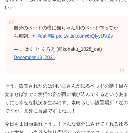
い♪
自分のベッドの横に猫ちゃん用のベッド作ってか
ら毎朝これ
#cat
#猫
pic.twitter.com/6rQIyyUVZs
— こはく と くろえ (@kohaku_1028_cat)
December 18, 2021
そう、設置されたのは飼い主さんが眠るベッドの隣！目を
覚ませばすぐに愛猫の姿が目に飛び込んでくるというあま
りにも幸せな状況を生み出す、素晴らしい設置場所！なの
ですが、意外に盲点ですよね…！
今日も１日頑張れそう…！そんな気分にさせてくれるゆる
っと愛おしい光景を繰り広げているのはスコティッシュフ