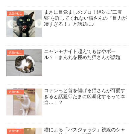
まさに目覚ましのプロ！絶対に”二度
話題のねこ
寝”を許してくれない猫さんの『目力が
凄すぎる！』と話題に♪
ニャンモナイト超えてもはやボー
話題のねこ
ル？！まん丸を極めた猫さんが話題
コテンっと首を傾げる猫さんが可愛す
話題のねこ
ぎると話題♡たまに凶暴化するって本
当…！？
猫による「バスジャック」視線のシャ
話題のねこ