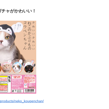
ガチャがかわいい！
jp/products/neko_koupenchan/