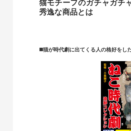
猫モチーフのガチャガチ
秀逸な商品とは
◼️猫が時代劇に出てくる人の格好をし