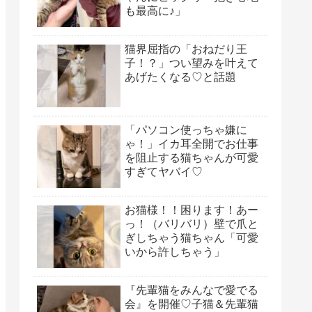
も最高に♪」
猫界屈指の「おねだり王
子！？」つい望みを叶えて
あげたくなる♡と話題
「パソコン使っちゃ嫌に
ゃ！」イカ耳全開でお仕事
を阻止する猫ちゃんが可愛
すぎてヤバイ♡
お猫様！！困ります！あー
っ！（バリバリ）壁で爪と
ぎしちゃう猫ちゃん「可愛
いから許しちゃう」
『先輩猫をみんなで愛でる
会』を開催♡子猫＆先輩猫