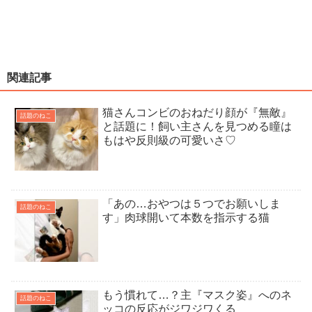
関連記事
猫さんコンビのおねだり顔が『無敵』
話題のねこ
と話題に！飼い主さんを見つめる瞳は
もはや反則級の可愛いさ♡
「あの…おやつは５つでお願いしま
話題のねこ
す」肉球開いて本数を指示する猫
もう慣れて…？主『マスク姿』へのネ
話題のねこ
ッコの反応がジワジワくる