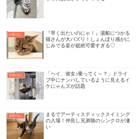
『早く出たいのにゃ！』湯船につかる
話題のねこ
猫さんが大バズリ！しょんぼり感がに
じみでる姿が超絶可愛すぎる♡
「ヘイ、彼女♪乗ってく～？」ドライ
話題のねこ
ブ中にナンパしているように見えるイ
ケにゃんズが話題
まるでアーティスティックスイミング
話題のねこ
の入場！仲良し兄弟猫のシンクロが凄
い