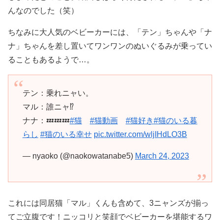
んなのでした（笑）
ちなみに大人気のベビーカーには、「テン」ちゃんや「ナ
ナ」ちゃんを差し置いてワンワンのぬいぐるみが乗ってい
ることもあるようで…。
テン：乗れニャい。
マル：誰ニャ⁉️
ナナ：💤💤💤
#猫
#猫動画
#猫好き
#猫のいる暮
らし
#猫のいる幸せ
pic.twitter.com/wljIHdLO3B
— nyaoko (@naokowatanabe5)
March 24, 2023
これには同居猫「マル」くんも含めて、3ニャンズが揃っ
てご立腹です！ニッコリと笑顔でベビーカーを堪能するワ