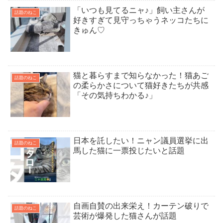
「いつも見てるニャ♪」飼い主さんが
話題のねこ
好きすぎて見守っちゃうネッコたちに
きゅん♡
猫と暮らすまで知らなかった！猫あご
話題のねこ
の柔らかさについて猫好きたちが共感
「その気持ちわかる♪」
日本を託したい！ニャン議員選挙に出
話題のねこ
馬した猫に一票投じたいと話題
自画自賛の出来栄え！カーテン破りで
話題のねこ
芸術が爆発した猫さんが話題