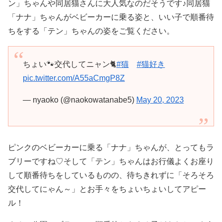
ン」ちゃんや同居猫さんに大人気なのだそうです♪同居猫
「ナナ」ちゃんがベビーカーに乗る姿と、いい子で順番待
ちをする「テン」ちゃんの姿をご覧ください。
ちょい🐾交代してニャン🐈
#猫
#猫好き
pic.twitter.com/A55aCmgP8Z
— nyaoko (@naokowatanabe5)
May 20, 2023
ピンクのベビーカーに乗る「ナナ」ちゃんが、とってもラ
ブリーですね♡そして「テン」ちゃんはお行儀よくお座り
して順番待ちをしているものの、待ちきれずに「そろそろ
交代してにゃん～」とお手々をちょいちょいしてアピー
ル！