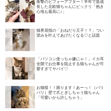
衝撃のビフォーアフター！半年で急成
長した北欧猫ちゃんにビックリ「抱き
心地も最高に♪」
猫界屈指の「おねだり王子！？」つい
望みを叶えてあげたくなる♡と話題
「パソコン使っちゃ嫌にゃ！」イカ耳
全開でお仕事を阻止する猫ちゃんが可
愛すぎてヤバイ♡
お猫様！！困ります！あーっ！（バリ
バリ）壁で爪とぎしちゃう猫ちゃん
「可愛いから許しちゃう」