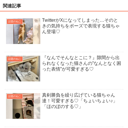
関連記事
TwitterがXになってしまった…そのと
話題のねこ
きの気持ちをポーズで表現する猫ちゃ
ん登場♡
『なんでそんなとこに？』隙間から出
話題のねこ
られなくなった猫さんの”なんとなく困
った表情”が可愛すぎる♡
真剣勝負を繰り広げている猫ちゃん
話題のねこ
達！可愛すぎる♡「ちょいちょい♪」
「ほのぼのする♡」