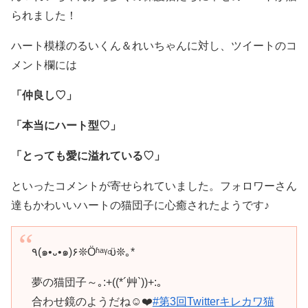
られました！
ハート模様のるいくん＆れいちゃんに対し、ツイートのコ
メント欄には
「仲良し♡」
「本当にハート型♡」
「とっても愛に溢れている♡」
といったコメントが寄せられていました。フォロワーさん
達もかわいいハートの猫団子に心癒されたようです♪
٩(๑•᎑•๑)۶❊Öʱᵃᵞ৹ϋ❊｡*
夢の猫団子～｡:+((*´艸`))+:｡
合わせ鏡のようだね☺️❤️
#第3回Twitterキレカワ猫