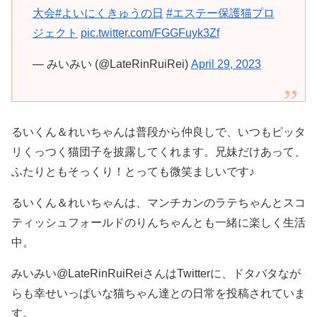
大会
#よいにくきゅうの日
#エステー保護猫プロ
ジェクト
pic.twitter.com/FGGFuyk3Zf
— みいみい (@LateRinRuiRei)
April 29, 2023
るいくん＆れいちゃんは普段から仲良しで、いつもピッタ
リくっつく猫団子を披露してくれます。兄妹だけあって、
ふたりともそっくり！とっても微笑ましいです♪
るいくん＆れいちゃんは、マンチカンのラテちゃんとスコ
ティッシュフォールドのりんちゃんとも一緒に楽しく生活
中。
みいみい@LateRinRuiReiさんはTwitterに、ドタバタなが
らも幸せいっぱいな猫ちゃん達との日常を投稿されていま
す。