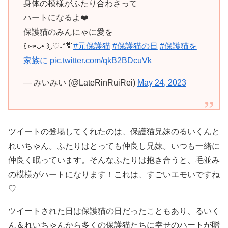
身体の模様がふたり合わさって
ハートになるよ❤️
保護猫のみんにゃに愛を
꒰ ⑅•ᴗ• ꒱◞♡˖°💐
#元保護猫
#保護猫の日
#保護猫を
家族に
pic.twitter.com/qkB2BDcuVk
— みいみい (@LateRinRuiRei)
May 24, 2023
ツイートの登場してくれたのは、保護猫兄妹のるいくんと
れいちゃん。ふたりはとっても仲良し兄妹。いつも一緒に
仲良く眠っています。そんなふたりは抱き合うと、毛並み
の模様がハートになります！これは、すごいエモいですね
♡
ツイートされた日は保護猫の日だったこともあり、るいく
ん＆れいちゃんから多くの保護猫たちに幸せのハートが贈