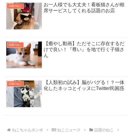
お一人様でも大丈夫！看板猫さんが相
話題のねこ
席サービスしてくれる話題のお店
【癒やし動画】ただそこに存在するだ
話題のねこ
けで良い！『尊い』を地で行く子猫さ
ん
【人類初の試み】脳がバグる！？一体
話題のねこ
化したネッコとイッヌにTwitter民困惑
ねこちゃんホンポ
ねこニュース
話題のねこ