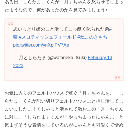
ある日「しらたま」くんが「月」ちゃんを怒らせてしまっ
たようなので、何があったのかを見てみましょう♪
思いっきり姉のこと潰してこっ酷く叱られた弟
#
猫
#スコティッシュフォールド
#ねこのきもち
pic.twitter.com/ynXplPV7Ae
— 月としらたま (@wataneko_tsuki)
February 13,
2023
お気に入りのフェルトハウスで寛ぐ「月」ちゃんを、「し
らたま」くんが思い切りフェルトハウスごと押し潰してし
まいました…！くしゃっと潰されて激おこの「月」ちゃん
に対し、「しらたま」くんが「やっちまったにゃん…」と
気まずそうな表情をしているのがにゃんとも可愛くて憎め