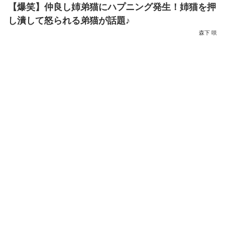
【爆笑】仲良し姉弟猫にハプニング発生！姉猫を押
し潰して怒られる弟猫が話題♪
森下 咲