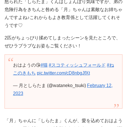
怒られた「しらたま」くんはしょんぼり気味ですが、弟の
危険行為をきちんと咎める「月」ちゃんは素敵なお姉ちゃ
んですよね♪これからもよき教育係として活躍してくれそ
うです♡
2匹がちょっぴり揉めてしまったシーンを見たところで、
ぜひラブラブなお姿もご覧ください！
おはようの😘
#猫
#スコティッシュフォールド
#ね
このきもち
pic.twitter.com/cD8nbgJfXt
— 月としらたま (@wataneko_tsuki)
February 12,
2023
「月」ちゃんに「しらたま」くんが、愛を込めておはよう