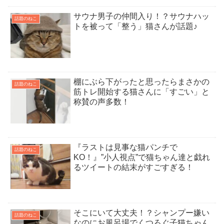
サウナ男子の仲間入り！？サウナハッ
話題のねこ
トを被って「整う」猫さんが話題♪
棚にぶら下がったと思ったらまさかの
話題のねこ
筋トレ開始する猫さんに「すごい」と
称賛の声多数！
『ラストは見事な猫パンチで
話題のねこ
KO！』”小人視点”で猫ちゃん達と戯れ
るツイートの結末がすごすぎる！
そこにいて大丈夫！？シャンプー嫌い
話題のねこ
なのにお風呂場でくつろぐ子猫ちゃん