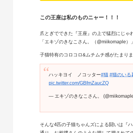
この王座は私のものニャー！！！
爪とぎでできた『王座』の上で猛烈にじゃ
「エキゾのきなこさん。（@miikomapl
子猫特有のコロコロ&ムチムチ感がたまり
ハッキヨイ ノコッター
#猫
#猫のいる
pic.twitter.com/GBfmZaucZQ
— エキゾのきなこさん。 (@miikomapl
そんな4匹の子猫ちゃんズによる闘いは『
通り、お相撲さんのような押して押されて