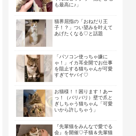
も最高に♪」
猫界屈指の「おねだり王
子！？」つい望みを叶えて
あげたくなる♡と話題
「パソコン使っちゃ嫌に
ゃ！」イカ耳全開でお仕事
を阻止する猫ちゃんが可愛
すぎてヤバイ♡
お猫様！！困ります！あー
っ！（バリバリ）壁で爪と
ぎしちゃう猫ちゃん「可愛
いから許しちゃう」
『先輩猫をみんなで愛でる
会』を開催♡子猫＆先輩猫