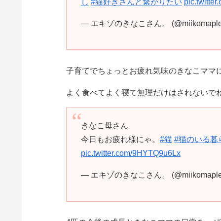
し
#猫好きさんと繋がりたい
pic.twitte
— エキゾのきなこさん。 (@miikomapl
子育てでちょっとお疲れ気味のきなこママ
よく食べてよく寝て無理だけはされないで
きなこ母さん
今日もお疲れ様にゃ。
#猫
#猫のいる暮
pic.twitter.com/9HYTQ9u6Lx
— エキゾのきなこさん。 (@miikomapl