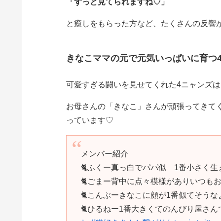
「ずっと見てられますね♡」
と癒しをもらった方など、たくさんの反響
きなこママの元で元気いっぱいに育つ
可愛すぎる闘いを見せてくれた4ニャンズは
お母さんの「きなこ」さんが頑張ってきて
っています♡
メンバー紹介
🐈ふくー真っ白でパパ似 1番小さく
🐈ごまー背中に点々模様がありいつも
🐈こんぶーきなこに顔が1番似てそうな
🐈ひるねー1番大きくてのんびり屋さ