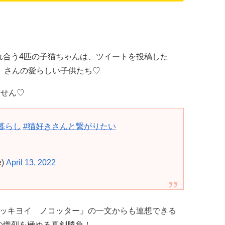
れ合う4匹の子猫ちゃんは、ツイートを投稿した
e）」さんの愛らしい子供たち♡
ません♡
暮らし
#猫好きさんと繋がりたい
e)
April 13, 2022
ハッキヨイ ノコッター』の一文からも連想できる
の熾烈を極める真剣勝負！