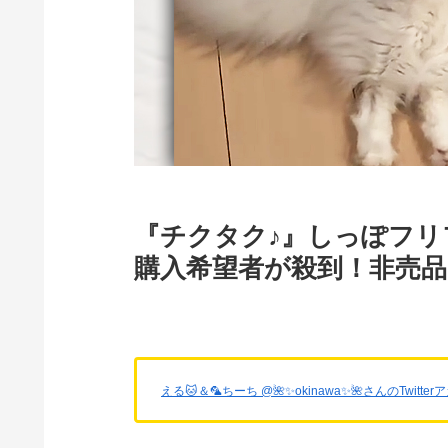
『チクタク♪』しっぽフリ
購入希望者が殺到！非売
える🐱＆🦜ちーち @🌺✨okinawa✨🌺さんのTwitt