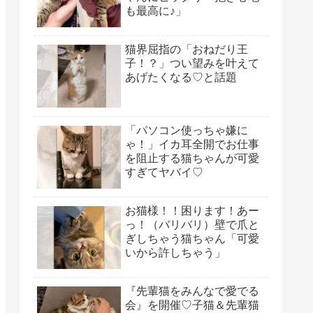
も最高に♪」
猫界屈指の「おねだり王
子！？」つい望みを叶えて
あげたくなる♡と話題
「パソコン使っちゃ嫌に
ゃ！」イカ耳全開でお仕事
を阻止する猫ちゃんが可愛
すぎてヤバイ♡
お猫様！！困ります！あー
っ！（バリバリ）壁で爪と
ぎしちゃう猫ちゃん「可愛
いから許しちゃう」
『先輩猫をみんなで愛でる
会』を開催♡子猫＆先輩猫