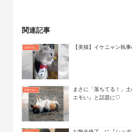
関連記事
【美猫】イケニャン執事
話題のねこ
まさに「落ちてる！」土
話題のねこ
エモい』と話題に♡
お散歩終了…に『ショボ
話題のねこ