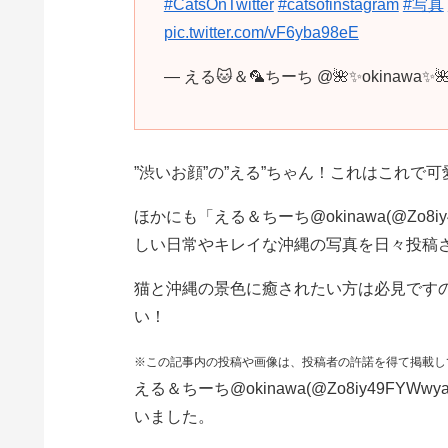
#CatsOnTwitter
#catsofinstagram
#写真
pic.twitter.com/vF6yba98eE
— える🐱＆🦜ちーち @🌺✨okinawa✨🌺
”渋いお顔”の”える”ちゃん！これはこれで
ほかにも「える＆ちーち@okinawa(@Zo8i
しい日常やキレイな沖縄の写真を日々投稿さ
猫と沖縄の景色に癒されたい方は必見です
い！
※この記事内の投稿や画像は、投稿者の許諾を得て掲載し
える＆ちーち@okinawa(@Zo8iy49F
いました。