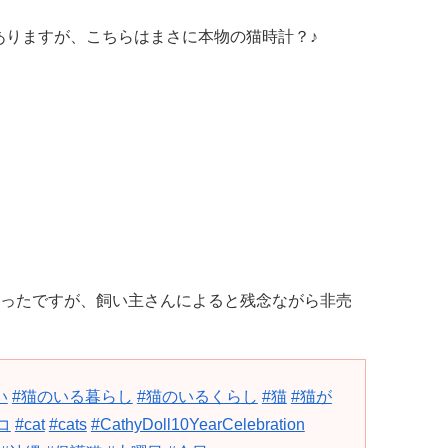
ありますが、こちらはまさに本物の猫時計？♪
かったですが、飼い主さんによると残念ながら非売
い
#猫のいる暮らし
#猫のいるくらし
#猫
#猫が
コ
#cat
#cats
#CathyDoll10YearCelebration