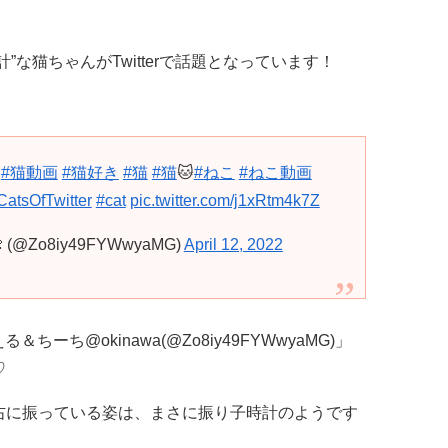
な猫ちゃんがTwitterで話題となっています！
#猫動画
#猫好き
#猫
#猫
🐱
#ねこ
#ねこ動画
CatsOfTwitter
#cat
pic.twitter.com/j1xRtm4k7Z
 (@Zo8iy49FYWwyaMG)
April 12, 2022
ちーち@okinawa(@Zo8iy49FYWwyaMG)」
♡
右に振っている姿は、まさに振り子時計のようです