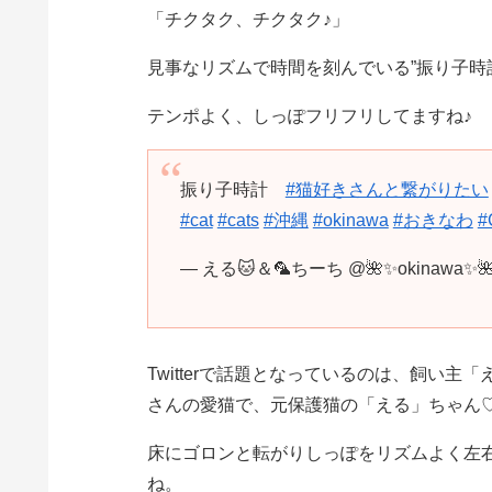
「チクタク、チクタク♪」
見事なリズムで時間を刻んでいる”振り子時計”
テンポよく、しっぽフリフリしてますね♪
振り子時計
#猫好きさんと繋がりたい
#cat
#cats
#沖縄
#okinawa
#おきなわ
#
— える🐱＆🦜ちーち @🌺✨okinawa✨🌺
Twitterで話題となっているのは、飼い主「える＆
さんの愛猫で、元保護猫の「える」ちゃん
床にゴロンと転がりしっぽをリズムよく左
ね。