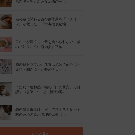
治性腸疾患』新たな治療の可…
猫の命に関わる薬の副作用を『ハチミ
ツ』が救った！「中毒性表皮壊…
口の中が痛くてご飯を食べられない！猫
の『治りにくい口内炎』正体…
猫の目トラブル、放置は危険？めやに・
充血・開きにくい時のチェッ…
よだれ？違和感？猫の『口の異変』で確
認すべき3つのこと【獣医師執…
猫の健康寿命は「水」で決まる！疾患予
防のための飲水管理の工夫【…
もっと見る