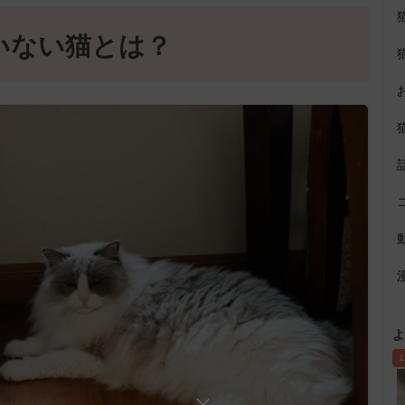
いない猫とは？
よ
1