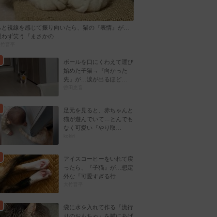
ふと視線を感じて振り向いたら、猫の『表情』が…
思わず笑う『まさかの…
大竹晋平
ボールを口にくわえて運び
始めた子猫→『向かった
先』が…涙が出るほど…
曽田恵音
足元を見ると、赤ちゃんと
猫が遊んでいて…とんでも
なく可愛い『やり取…
kokiri
アイスコーヒーをいれて戻
ったら、『子猫』が…想定
外な『可愛すぎる行…
大竹晋平
袋に水を入れて作る『流行
りのおもちゃ』を猫にあげ