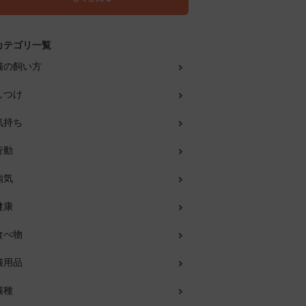
カテゴリ一覧
猫の飼い方
しつけ
気持ち
行動
病気
健康
食べ物
猫用品
猫種