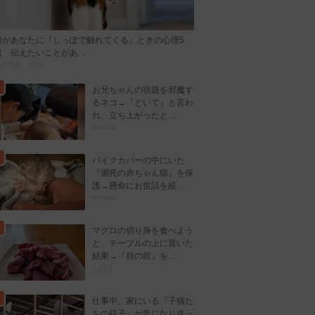
猫があなたに『しっぽで触れてくる』ときの心理5
選 伝えたいことがあ…
かぎやま ゆか
お兄ちゃんの宿題を邪魔す
るネコ→『どいて』と言わ
れ、立ち上がったと…
tonakai
バイクカバーの中にいた
『瀕死の赤ちゃん猫』を保
護→懸命にお世話を続…
tonakai
マグロの切り身を食べよう
と、テーブルの上に置いた
結果→『目の前』を…
しおり
仕事中、家にいる『子猫た
ちの様子』が気になり送っ