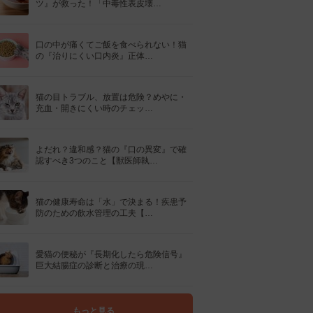
ツ』が救った！「中毒性表皮壊…
口の中が痛くてご飯を食べられない！猫
の『治りにくい口内炎』正体…
猫の目トラブル、放置は危険？めやに・
充血・開きにくい時のチェッ…
よだれ？違和感？猫の『口の異変』で確
認すべき3つのこと【獣医師執…
猫の健康寿命は「水」で決まる！疾患予
防のための飲水管理の工夫【…
愛猫の便秘が『長期化したら危険信号』
巨大結腸症の診断と治療の現…
もっと見る