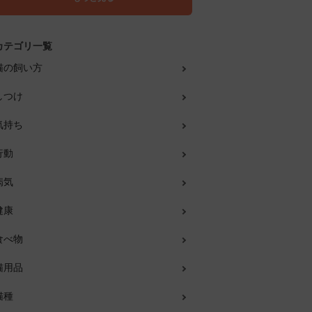
カテゴリ一覧
猫の飼い方
しつけ
気持ち
行動
病気
健康
食べ物
猫用品
猫種