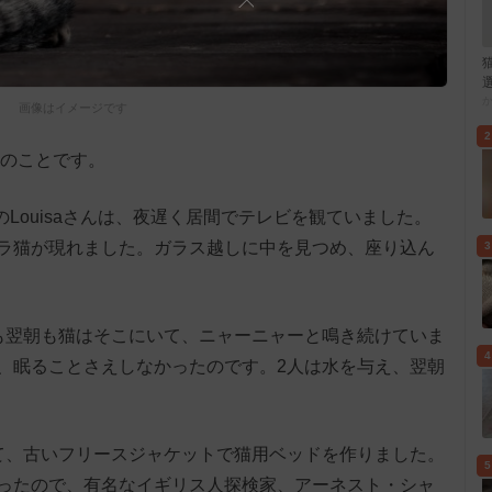
画像はイメージです
2
年のことです。
ートナーのLouisaさんは、夜遅く居間でテレビを観ていました。
ラ猫が現れました。ガラス越しに中を見つめ、座り込ん
3
も翌朝も猫はそこにいて、ニャーニャーと鳴き続けていま
4
、眠ることさえしなかったのです。2人は水を与え、翌朝
て、古いフリースジャケットで猫用ベッドを作りました。
5
ったので、有名なイギリス人探検家、アーネスト・シャ