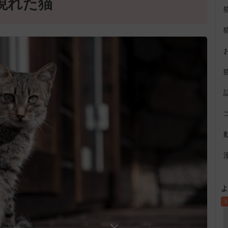
現れた猫
よ
1