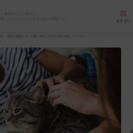
猫と毎日のんびり暮らし。
愛猫との生活をサポートする猫の情報サイト
カテゴリ
現れ、最高の家族になった猫 実は『自らの死を偽装』していた！