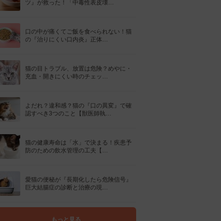
ツ』が救った！「中毒性表皮壊…
口の中が痛くてご飯を食べられない！猫
の『治りにくい口内炎』正体…
猫の目トラブル、放置は危険？めやに・
充血・開きにくい時のチェッ…
よだれ？違和感？猫の『口の異変』で確
認すべき3つのこと【獣医師執…
猫の健康寿命は「水」で決まる！疾患予
防のための飲水管理の工夫【…
愛猫の便秘が『長期化したら危険信号』
巨大結腸症の診断と治療の現…
もっと見る