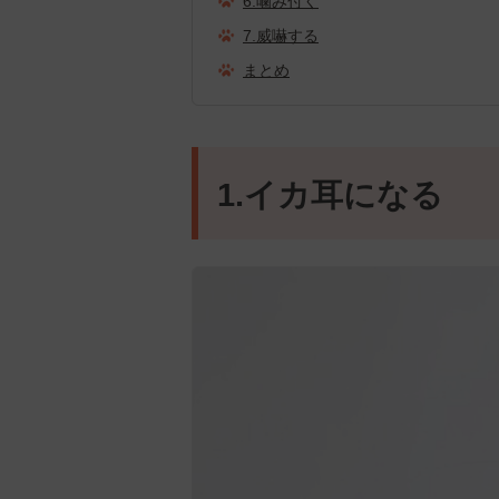
6.噛み付く
7.威嚇する
まとめ
1.イカ耳になる