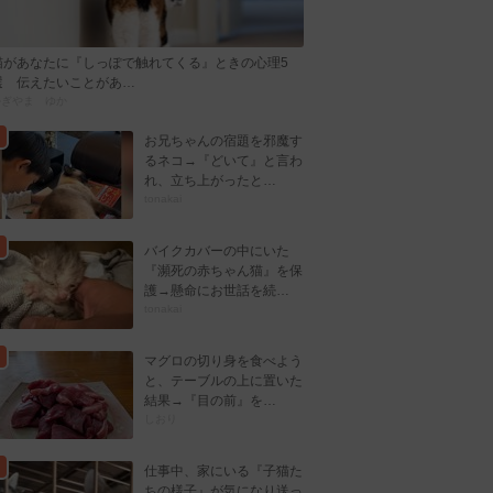
猫があなたに『しっぽで触れてくる』ときの心理5
選 伝えたいことがあ…
かぎやま ゆか
お兄ちゃんの宿題を邪魔す
るネコ→『どいて』と言わ
れ、立ち上がったと…
tonakai
バイクカバーの中にいた
『瀕死の赤ちゃん猫』を保
護→懸命にお世話を続…
tonakai
マグロの切り身を食べよう
と、テーブルの上に置いた
結果→『目の前』を…
しおり
仕事中、家にいる『子猫た
ちの様子』が気になり送っ