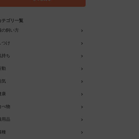
カテゴリ一覧
猫の飼い方
しつけ
気持ち
行動
病気
健康
食べ物
猫用品
猫種