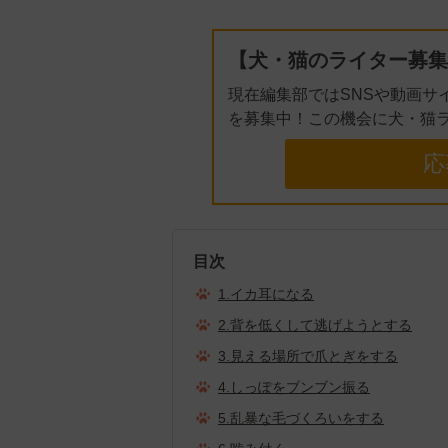
【犬・猫のライター募集
現在編集部ではSNSや動画サ
を募集中！この機会に犬・猫
応
目次
1.イカ耳になる
2.背を低くして逃げようとする
3.見える場所で爪とぎをする
4.しっぽをブンブン振る
5.乱暴な毛づくろいをする