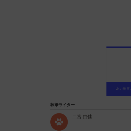
次の動画
執筆ライター
二宮 由佳