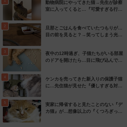
1
動物病院にやってきた猫→先生が診察
室に入ってくると…『可愛すぎる行…
2
旦那とごはんを食べていたつもりが…
目の前を見ると？→笑ってしまう光…
3
夜中の12時過ぎ、子猫たちがいる部屋
のドアを開けたら…目に飛び込んで…
4
ケンカを売ってきた新入りの保護子猫
に…先住猫が見せた『優しすぎる対…
5
実家に帰省すると見たことのない『デ
カ猫』が…想像以上の『くつろぎっ…