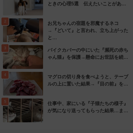
ときの心理5選 伝えたいことがあ…
2
お兄ちゃんの宿題を邪魔するネコ
→『どいて』と言われ、立ち上がった
と…
3
バイクカバーの中にいた『瀕死の赤ち
ゃん猫』を保護→懸命にお世話を続…
4
マグロの切り身を食べようと、テーブ
ルの上に置いた結果→『目の前』を…
5
仕事中、家にいる『子猫たちの様子』
が気になり送ってもらった結果…ま…