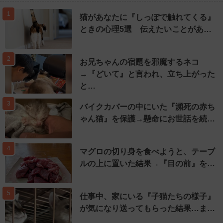
1
猫があなたに『しっぽで触れてくる』
ときの心理5選 伝えたいことがあ…
2
お兄ちゃんの宿題を邪魔するネコ
→『どいて』と言われ、立ち上がった
と…
3
バイクカバーの中にいた『瀕死の赤ち
ゃん猫』を保護→懸命にお世話を続…
4
マグロの切り身を食べようと、テーブ
ルの上に置いた結果→『目の前』を…
5
仕事中、家にいる『子猫たちの様子』
が気になり送ってもらった結果…ま…