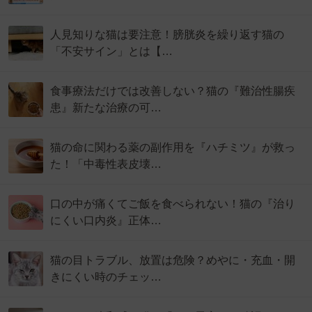
人見知りな猫は要注意！膀胱炎を繰り返す猫の
「不安サイン」とは【…
食事療法だけでは改善しない？猫の『難治性腸疾
患』新たな治療の可…
猫の命に関わる薬の副作用を『ハチミツ』が救っ
た！「中毒性表皮壊…
口の中が痛くてご飯を食べられない！猫の『治り
にくい口内炎』正体…
猫の目トラブル、放置は危険？めやに・充血・開
きにくい時のチェッ…