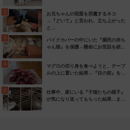
2
お兄ちゃんの宿題を邪魔するネコ
→『どいて』と言われ、立ち上がった
と…
3
バイクカバーの中にいた『瀕死の赤ち
ゃん猫』を保護→懸命にお世話を続…
4
マグロの切り身を食べようと、テーブ
ルの上に置いた結果→『目の前』を…
5
仕事中、家にいる『子猫たちの様子』
が気になり送ってもらった結果…ま…