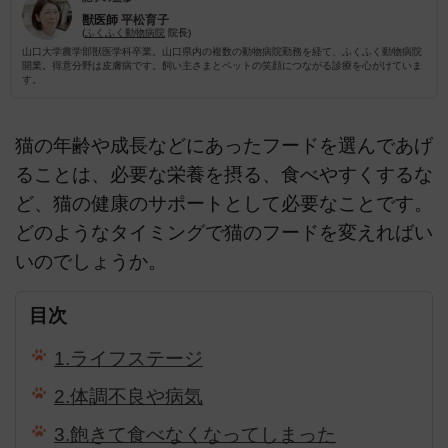
獣医師
平松育子
(
ふくふく動物病院
院長)
山口大学農学部獣医学科卒業。山口県内の複数の動物病院勤務を経て、ふくふく動物病院
開業。得意分野は皮膚病です。飼い主さまとペットの笑顔につながる診療を心がけていま
す。
猫の年齢や成長などにあったフードを選んであげ
ることは、必要な栄養を摂る、食べやすくするな
ど、猫の健康のサポートとして必要なことです。
どのようなタイミングで猫のフードを変えればい
いのでしょうか。
目次
1.ライフステージ
2.体調不良や病気
3.飽きて食べなくなってしまった