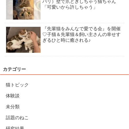
バリ）壁で爪とぎしちゃう猫ちゃん
「可愛いから許しちゃう」
『先輩猫をみんなで愛でる会』を開催
♡子猫＆先輩猫＆飼い主さんの幸せす
ぎるひと時に癒される♪
カテゴリー
猫トピック
体験談
未分類
話題のねこ
研究結果