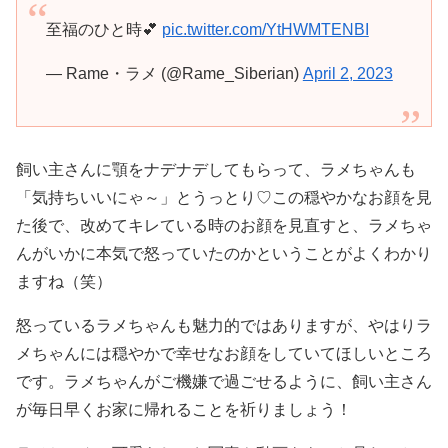
至福のひと時💕
pic.twitter.com/YtHWMTENBI
— Rame・ラメ (@Rame_Siberian)
April 2, 2023
飼い主さんに顎をナデナデしてもらって、ラメちゃんも
「気持ちいいにゃ～」とうっとり♡この穏やかなお顔を見
た後で、改めてキレている時のお顔を見直すと、ラメちゃ
んがいかに本気で怒っていたのかということがよくわかり
ますね（笑）
怒っているラメちゃんも魅力的ではありますが、やはりラ
メちゃんには穏やかで幸せなお顔をしていてほしいところ
です。ラメちゃんがご機嫌で過ごせるように、飼い主さん
が毎日早くお家に帰れることを祈りましょう！