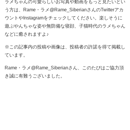
ラメちゃんの可愛らしいお写真や動画をもっと見たいとい
う方は、Rame・ラメ@Rame_SiberianさんのTwitterアカ
ウントやInstagramをチェックしてください。楽しそうに
遊ぶやんちゃな姿や無防備な寝顔、子猫時代のラメちゃん
などに癒されますよ♪
※この記事内の投稿や画像は、投稿者の許諾を得て掲載し
ています。
Rame・ラメ@Rame_Siberianさん、このたびはご協力頂
き誠に有難うございました。