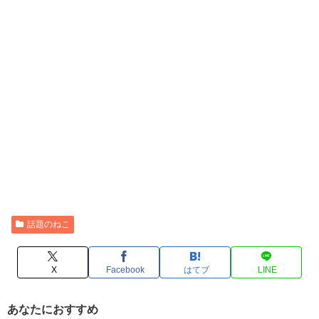
話題のねこ
X
Facebook
はてブ
LINE
あなたにおすすめ