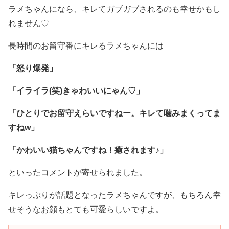
ラメちゃんになら、キレてガブガブされるのも幸せかもし
れません♡
長時間のお留守番にキレるラメちゃんには
「怒り爆発」
「イライラ(笑)きゃわいいにゃん♡」
「ひとりでお留守えらいですねー。キレて噛みまくってま
すねw」
「かわいい猫ちゃんですね！癒されます♪」
といったコメントが寄せられました。
キレっぷりが話題となったラメちゃんですが、もちろん幸
せそうなお顔もとても可愛らしいですよ。