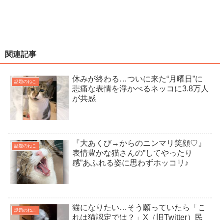
関連記事
休みが終わる…ついに来た“月曜日”に
話題のねこ
悲痛な表情を浮かべるネッコに3.8万人
が共感
『大あくび→からのニンマリ笑顔♡』
話題のねこ
表情豊かな猫さんの”してやったり
感”あふれる姿に思わずホッコリ♪
猫になりたい…そう願っていたら「こ
話題のねこ
れは猫認定では？」X（旧Twitter）民