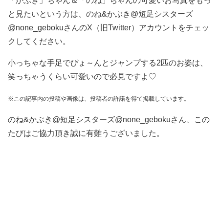
「かぶき」ちゃん＆「のね」ちゃんの可愛いお写真をもっ
と見たいという方は、のね&かぶき@短足シスターズ
@none_gebokuさんのX（旧Twitter）アカウントをチェッ
クしてください。
小っちゃな手足でぴょ～んとジャンプする2匹のお姿は、
笑っちゃうくらい可愛いので必見ですよ♡
※この記事内の投稿や画像は、投稿者の許諾を得て掲載しています。
のね&かぶき@短足シスターズ@none_gebokuさん、この
たびはご協力頂き誠に有難うございました。