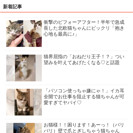
新着記事
衝撃のビフォーアフター！半年で急成
長した北欧猫ちゃんにビックリ「抱き
心地も最高に♪」
猫界屈指の「おねだり王子！？」つい
望みを叶えてあげたくなる♡と話題
「パソコン使っちゃ嫌にゃ！」イカ耳
全開でお仕事を阻止する猫ちゃんが可
愛すぎてヤバイ♡
お猫様！！困ります！あーっ！（バリ
バリ）壁で爪とぎしちゃう猫ちゃん