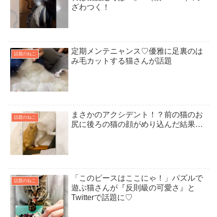
ざわつく！
定期メンテニャンス♡優雅に足裏のは
話題のねこ
み毛カットする猫さんが話題
まさかのアクシデント！？前の猫のお
話題のねこ
尻に後ろの猫の顔がめり込んだ結果…
「このピースはここにゃ！」パズルで
話題のねこ
遊ぶ猫さんが『反則級の可愛さ』と
Twitterで話題に♡