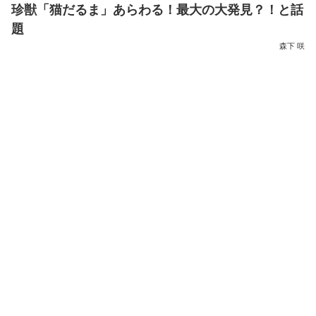
珍獣「猫だるま」あらわる！最大の大発見？！と話
題
森下 咲